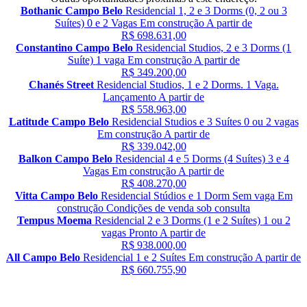
Bothanic Campo Belo
Residencial
1, 2 e 3 Dorms (0, 2 ou 3
Suítes)
0 e 2 Vagas
Em construção
A partir de
R$ 698.631,00
Constantino Campo Belo
Residencial
Studios, 2 e 3 Dorms (1
Suíte)
1 vaga
Em construção
A partir de
R$ 349.200,00
Chanés Street
Residencial
Studios, 1 e 2 Dorms.
1 Vaga.
Lançamento
A partir de
R$ 558.963,00
Latitude Campo Belo
Residencial
Studios e 3 Suítes
0 ou 2 vagas
Em construção
A partir de
R$ 339.042,00
Balkon Campo Belo
Residencial
4 e 5 Dorms (4 Suítes)
3 e 4
Vagas
Em construção
A partir de
R$ 408.270,00
Vitta Campo Belo
Residencial
Stúdios e 1 Dorm
Sem vaga
Em
construção
Condições de venda sob consulta
Tempus Moema
Residencial
2 e 3 Dorms (1 e 2 Suítes)
1 ou 2
vagas
Pronto
A partir de
R$ 938.000,00
All Campo Belo
Residencial
1 e 2 Suítes
Em construção
A partir de
R$ 660.755,90