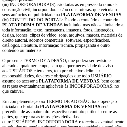
(iii) INCORPORADORA(S): são todas as empresas do ramo da
construção civil, incorporadoras e/ou construtoras, que veiculam
seus anúncios ou publicidade na
PLATAFORMA DE VENDAS
.
(iv) CONTEÚDO DO PORTAL: É todo o conteúdo encontrado na
PLATAFORMA DE VENDAS
incluindo, mas não se limitando a,
toda informação, texto, mensagens, imagens, fotos, ilustrações,
design, ícones, clipes de vídeo, sons, arquivos, marcas, materiais de
direito autoral, adornos comerciais, software, especificações,
catálogos, literatura, informação técnica, propaganda e outro
conteúdo ou materiais.
O presente TERMO DE ADESÃO, que poderá ser revisto e
alterado a qualquer tempo, sem qualquer necessidade de aviso
aos USUÁRIOS e terceiros, tem por objetivo delimitar
responsabilidades, deveres e obrigações que todo USUÁRIO
assume ao acessar a
PLATAFORMA DE VENDAS
, bem como
as regras eventualmente aplicáveis às INCORPORADORAS, no
que cabível.
Em complementação ao TERMO DE ADESÃO, toda operação
iniciada no Portal da
PLATAFORMA DE VENDAS
será
precedida de assinatura do respectivo contrato particular entre as
partes, que regrará as transações efetivadas
entre USUÁRIOS, INCORPORADORA e terceiros eventualmente
envolvidos no negócio ajustado, conforme necessidade e condições.