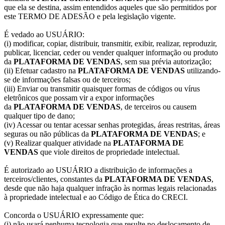
que ela se destina, assim entendidos aqueles que são permitidos por
este TERMO DE ADESÃO e pela legislação vigente.
É vedado ao USUÁRIO:
(i) modificar, copiar, distribuir, transmitir, exibir, realizar, reproduzir,
publicar, licenciar, ceder ou vender qualquer informação ou produto
da
PLATAFORMA DE VENDAS
, sem sua prévia autorização;
(ii) Efetuar cadastro na
PLATAFORMA DE VENDAS
utilizando-
se de informações falsas ou de terceiros;
(iii) Enviar ou transmitir quaisquer formas de códigos ou vírus
eletrônicos que possam vir a expor informações
da
PLATAFORMA DE VENDAS
, de terceiros ou causem
qualquer tipo de dano;
(iv) Acessar ou tentar acessar senhas protegidas, áreas restritas, áreas
seguras ou não públicas da
PLATAFORMA DE VENDAS
; e
(v) Realizar qualquer atividade na
PLATAFORMA DE
VENDAS
que viole direitos de propriedade intelectual.
É autorizado ao USUÁRIO a distribuição de informações a
terceiros/clientes, constantes da
PLATAFORMA DE VENDAS
,
desde que não haja qualquer infração às normas legais relacionadas
à propriedade intelectual e ao Código de Ética do CRECI.
Concorda o USUÁRIO expressamente que:
(i) não usará nenhuma tecnologia que resulte no deslocamento de