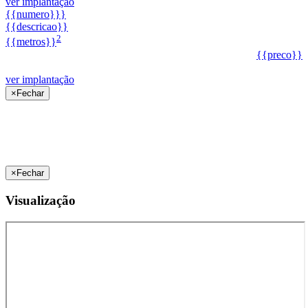
ver implantação
{{numero}}}
{{descricao}}
2
{{metros}}
{{preco}}
ver implantação
×
Fechar
×
Fechar
Visualização