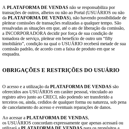
A
PLATAFORMA DE VENDAS
não se responsabiliza por
transações de outros, alheios ou não ao Portal (USUÁRIOS ou não
da
PLATAFORMA DE VENDAS
), não havendo possibilidade de
pleitear comissões de transações realizadas a qualquer tempo. São
ressalvadas as situações em que, até o ato de liberação da comissão,
a INCORPORADORA decidir por força de sua condição de
tomadora de serviço, pleitear em benefício de outro um “fifty
imobiliário”, condição na qual o USUÁRIO receberá metade de sua
comissão padrão, de acordo com a faixa de produto em que se
enquadra.
OBRIGAÇÕES E RESTRIÇÕES DO USUÁRIO
O acesso e a utilização da
PLATAFORMA DE VENDAS
são
oferecidos aos USUÁRIOS em caráter pessoal, vinculado ao
registro ativo junto ao CRECI, não podendo ser transferido a
terceiros ou, ainda, cedidos de qualquer forma ou natureza, sob pena
de cancelamento do acesso e eventuais reparações de danos.
Ao acessar a
PLATAFORMA DE VENDAS
,
os USUÁRIOS concordam expressamente que apenas acessará ou
utilizará a
PLATAFORMA DE VENDAS
para os propósitos a