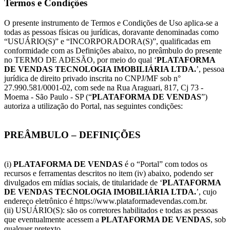
Termos e Condições
O presente instrumento de Termos e Condições de Uso aplica-se a
todas as pessoas físicas ou jurídicas, doravante denominadas como
“USUÁRIO(S)” e “INCORPORADORA(S)”, qualificadas em
conformidade com as Definições abaixo, no preâmbulo do presente
no TERMO DE ADESÃO, por meio do qual ‘
PLATAFORMA
DE VENDAS TECNOLOGIA IMOBILIÁRIA LTDA.
’, pessoa
jurídica de direito privado inscrita no CNPJ/MF sob n°
27.990.581/0001-02, com sede na Rua Araguari, 817, Cj 73 -
Moema - São Paulo - SP (“
PLATAFORMA DE VENDAS
”)
autoriza a utilização do Portal, nas seguintes condições:
PREÂMBULO – DEFINIÇÕES
(i)
PLATAFORMA DE VENDAS
é o “Portal” com todos os
recursos e ferramentas descritos no item (iv) abaixo, podendo ser
divulgados em mídias sociais, de titularidade de ‘
PLATAFORMA
DE VENDAS TECNOLOGIA IMOBILIÁRIA LTDA.
’, cujo
endereço eletrônico é https://www.plataformadevendas.com.br.
(ii) USUÁRIO(S): são os corretores habilitados e todas as pessoas
que eventualmente acessem a
PLATAFORMA DE VENDAS
, sob
qualquer pretexto.