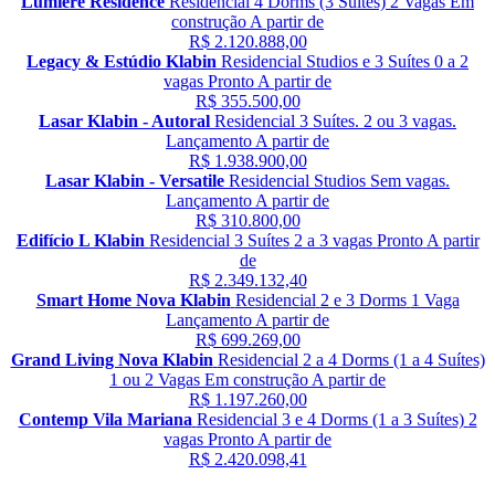
Lumiere Residence
Residencial
4 Dorms (3 Suítes)
2 Vagas
Em
construção
A partir de
R$ 2.120.888,00
Legacy & Estúdio Klabin
Residencial
Studios e 3 Suítes
0 a 2
vagas
Pronto
A partir de
R$ 355.500,00
Lasar Klabin - Autoral
Residencial
3 Suítes.
2 ou 3 vagas.
Lançamento
A partir de
R$ 1.938.900,00
Lasar Klabin - Versatile
Residencial
Studios
Sem vagas.
Lançamento
A partir de
R$ 310.800,00
Edifício L Klabin
Residencial
3 Suítes
2 a 3 vagas
Pronto
A partir
de
R$ 2.349.132,40
Smart Home Nova Klabin
Residencial
2 e 3 Dorms
1 Vaga
Lançamento
A partir de
R$ 699.269,00
Grand Living Nova Klabin
Residencial
2 a 4 Dorms (1 a 4 Suítes)
1 ou 2 Vagas
Em construção
A partir de
R$ 1.197.260,00
Contemp Vila Mariana
Residencial
3 e 4 Dorms (1 a 3 Suítes)
2
vagas
Pronto
A partir de
R$ 2.420.098,41