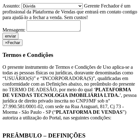
Assunto:
Gerente Fechador é um
profissional da Plataforma de Vendas que entrará em contato contigo
para ajudá-lo a fechar a venda. Sem custos!
Mensagem:
×
Fechar
Termos e Condições
O presente instrumento de Termos e Condições de Uso aplica-se a
todas as pessoas físicas ou jurídicas, doravante denominadas como
“USUÁRIO(S)” e “INCORPORADORA(S)”, qualificadas em
conformidade com as Definições abaixo, no preâmbulo do presente
no TERMO DE ADESÃO, por meio do qual ‘
PLATAFORMA
DE VENDAS TECNOLOGIA IMOBILIÁRIA LTDA.
’, pessoa
jurídica de direito privado inscrita no CNPJ/MF sob n°
27.990.581/0001-02, com sede na Rua Araguari, 817, Cj 73 -
Moema - São Paulo - SP (“
PLATAFORMA DE VENDAS
”)
autoriza a utilização do Portal, nas seguintes condições:
PREÂMBULO – DEFINIÇÕES