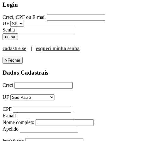
Login
Creci, CPF ou E-mail
UF
Senha
cadastre-se
|
esqueci minha senha
×
Fechar
Dados Cadastrais
Creci
UF
CPF
E-mail
Nome completo
Apelido