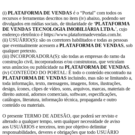
(i)
PLATAFORMA DE VENDAS
é o “Portal” com todos os
recursos e ferramentas descritos no item (iv) abaixo, podendo ser
divulgados em mídias sociais, de titularidade de ‘
PLATAFORMA
DE VENDAS TECNOLOGIA IMOBILIÁRIA LTDA.
’, cujo
endereço eletrônico é https://www.plataformadevendas.com.br.
(ii) USUÁRIO(S): são os corretores habilitados e todas as pessoas
que eventualmente acessem a
PLATAFORMA DE VENDAS
, sob
qualquer pretexto.
(iii) INCORPORADORA(S): são todas as empresas do ramo da
construção civil, incorporadoras e/ou construtoras, que veiculam
seus anúncios ou publicidade na
PLATAFORMA DE VENDAS
.
(iv) CONTEÚDO DO PORTAL: É todo o conteúdo encontrado na
PLATAFORMA DE VENDAS
incluindo, mas não se limitando a,
toda informação, texto, mensagens, imagens, fotos, ilustrações,
design, ícones, clipes de vídeo, sons, arquivos, marcas, materiais de
direito autoral, adornos comerciais, software, especificações,
catálogos, literatura, informação técnica, propaganda e outro
conteúdo ou materiais.
O presente TERMO DE ADESÃO, que poderá ser revisto e
alterado a qualquer tempo, sem qualquer necessidade de aviso
aos USUÁRIOS e terceiros, tem por objetivo delimitar
responsabilidades, deveres e obrigações que todo USUÁRIO