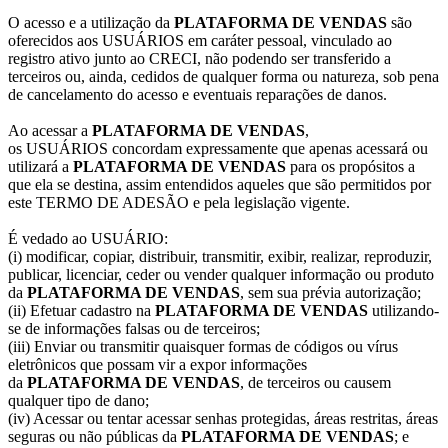
O acesso e a utilização da
PLATAFORMA DE VENDAS
são
oferecidos aos USUÁRIOS em caráter pessoal, vinculado ao
registro ativo junto ao CRECI, não podendo ser transferido a
terceiros ou, ainda, cedidos de qualquer forma ou natureza, sob pena
de cancelamento do acesso e eventuais reparações de danos.
Ao acessar a
PLATAFORMA DE VENDAS
,
os USUÁRIOS concordam expressamente que apenas acessará ou
utilizará a
PLATAFORMA DE VENDAS
para os propósitos a
que ela se destina, assim entendidos aqueles que são permitidos por
este TERMO DE ADESÃO e pela legislação vigente.
É vedado ao USUÁRIO:
(i) modificar, copiar, distribuir, transmitir, exibir, realizar, reproduzir,
publicar, licenciar, ceder ou vender qualquer informação ou produto
da
PLATAFORMA DE VENDAS
, sem sua prévia autorização;
(ii) Efetuar cadastro na
PLATAFORMA DE VENDAS
utilizando-
se de informações falsas ou de terceiros;
(iii) Enviar ou transmitir quaisquer formas de códigos ou vírus
eletrônicos que possam vir a expor informações
da
PLATAFORMA DE VENDAS
, de terceiros ou causem
qualquer tipo de dano;
(iv) Acessar ou tentar acessar senhas protegidas, áreas restritas, áreas
seguras ou não públicas da
PLATAFORMA DE VENDAS
; e