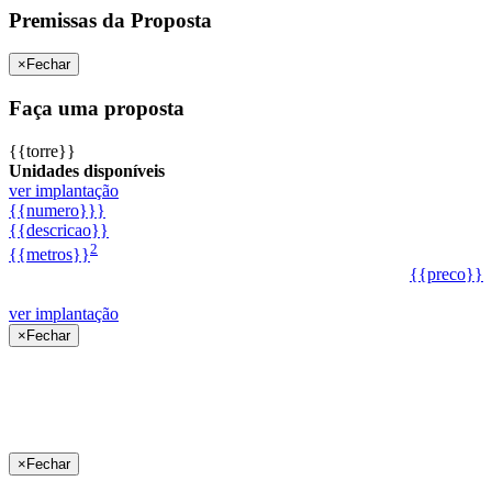
Premissas da Proposta
×
Fechar
Faça uma proposta
{{torre}}
Unidades disponíveis
ver implantação
{{numero}}}
{{descricao}}
2
{{metros}}
{{preco}}
ver implantação
×
Fechar
×
Fechar