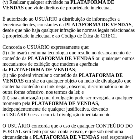
(v) Realizar qualquer atividade na
PLATAFORMA DE
VENDAS
que viole direitos de propriedade intelectual.
É autorizado ao USUÁRIO a distribuição de informações a
terceiros/clientes, constantes da
PLATAFORMA DE VENDAS
,
desde que não haja qualquer infração às normas legais relacionadas
à propriedade intelectual e ao Código de Ética do CRECI.
Concorda o USUÁRIO expressamente que:
(i) não usará nenhuma tecnologia que resulte no deslocamento de
conteúdo da
PLATAFORMA DE VENDAS
ou quaisquer outros
mecanismos de exibição que mudem a aparência
da
PLATAFORMA DE VENDAS
;
(ii) não poderá vincular o conteúdo da
PLATAFORMA DE
VENDAS
em site ou qualquer objeto ou meio de divulgação que
contenha conteúdo ou link ilegal, obsceno, discriminatório ou de
outra forma ofensivo, nos termos da lei; e
(iii) sua autorização para divulgação pode ser revogada a qualquer
momento pela
PLATAFORMA DE VENDAS
,
independentemente de qualquer justificativa, devendo
o USUÁRIO cessar com tal divulgação imediatamente.
O USUÁRIO concorda que o uso de qualquer CONTEÚDO DO
PORTAL será feito por sua conta e risco, e que sob nenhuma
circunstância a
PLATAFORMA DE VENDAS
será responsável