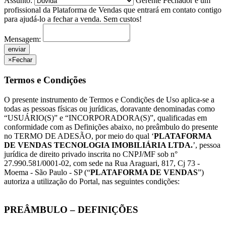
Assunto:
Gerente Fechador é um
profissional da Plataforma de Vendas que entrará em contato contigo
para ajudá-lo a fechar a venda. Sem custos!
Mensagem:
×
Fechar
Termos e Condições
O presente instrumento de Termos e Condições de Uso aplica-se a
todas as pessoas físicas ou jurídicas, doravante denominadas como
“USUÁRIO(S)” e “INCORPORADORA(S)”, qualificadas em
conformidade com as Definições abaixo, no preâmbulo do presente
no TERMO DE ADESÃO, por meio do qual ‘
PLATAFORMA
DE VENDAS TECNOLOGIA IMOBILIÁRIA LTDA.
’, pessoa
jurídica de direito privado inscrita no CNPJ/MF sob n°
27.990.581/0001-02, com sede na Rua Araguari, 817, Cj 73 -
Moema - São Paulo - SP (“
PLATAFORMA DE VENDAS
”)
autoriza a utilização do Portal, nas seguintes condições:
PREÂMBULO – DEFINIÇÕES