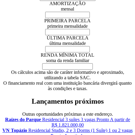
AMORTIZAÇÃO
mensal
PRIMEIRA PARCELA
primeira mensalidade
ÚLTIMA PARCELA
última mensalidade
RENDA MÍNIMA TOTAL
soma da renda familiar
Os cálculos acima são de caráter informativo e aproximado,
utilizando a tabela SAC.
O financiamento real com uma instituição bancária divergirá quanto
às condições e taxas.
Lançamentos próximos
Outras oportunidades próximas a este endereço.
Raízes do Parque
Residencial
3 suítes
3 vagas
Pronto
A partir de
R$ 1.821.000,00
VN Topázio
Residencial
Studio, 2 e 3 Dorms (1 Suíte)
1 ou 2 vagas