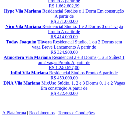
Pronto
A partir de
R$ 1.662.602,99
Hype Vila Mariana
Residencial
Studios e 1 Dorm
Em construção
A partir de
R$ 371.000,00
Nico Vila Mariana
Residencial
Studio, 1 e 2 Dorms
0 ou 1 vaga
Pronto
A partir de
R$ 414.000,00
Today Joaquim Távora
Residencial
Studio, 1 ou 2 Dorms
sem
vaga
Breve Lançamento
A partir de
R$ 324.900,00
Atmosfera Vila Mariana
Residencial
2 e 3 Dorms (1 a 3 Suítes)
1
ou 2 vagas
Pronto
A partir de
R$ 1.240.657,00
Infini Vila Mariana
Residencial
Studios
Pronto
A partir de
R$ 459.000,00
DNA Vila Mariana
MixUso
Stúdio, 1, 2 e 3 Dorms
0, 1 e 2 Vagas
Em construção
A partir de
R$ 422.400,00
A Plataforma
|
Recebimentos
|
Termos e Condições