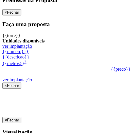
Premissas da Proposta
×
Fechar
Faça uma proposta
{{torre}}
Unidades disponíveis
ver implantação
{{numero}}}
{{descricao}}
2
{{metros}}
{{preco}}
ver implantação
×
Fechar
×
Fechar
Visualização