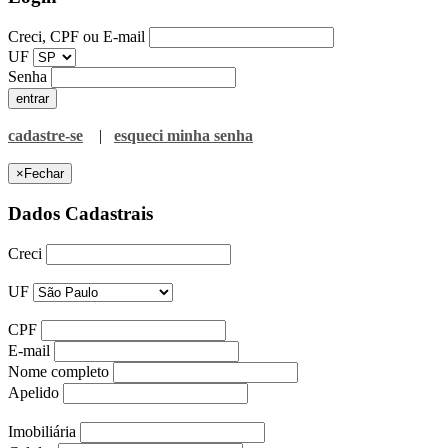
Creci, CPF ou E-mail
UF
Senha
cadastre-se
|
esqueci minha senha
×
Fechar
Dados Cadastrais
Creci
UF
CPF
E-mail
Nome completo
Apelido
Imobiliária