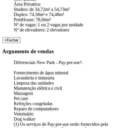
Área Privativa:
Studios: de 34,72m² a 54,73m²
Duplex: 74,38m² e 74,48m²
PentHouse: 78,66m²
Nº de vagas: 1 ou 2 vagas por unidade
Nº de elevadores: 2 elevadores
×
Fechar
Argumento de vendas
Diferenciais New Park - Pay-per-use¹:
Fornecimento de água mineral
Lavanderia e tinturaria
Limpeza das unidades
Manutenção elétrica e civil
Massagem
Pet care
Refeições congeladas
Reparo de computadores
Veterinário
Dog walker
(1) Os serviços de Pay-per-use serão fornecidos pela