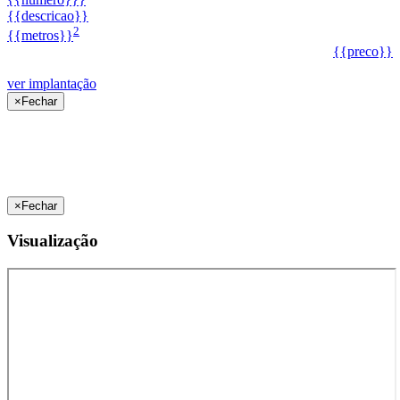
{{descricao}}
2
{{metros}}
{{preco}}
ver implantação
×
Fechar
×
Fechar
Visualização