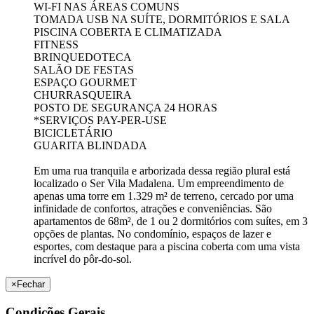
WI-FI NAS ÁREAS COMUNS
TOMADA USB NA SUÍTE, DORMITÓRIOS E SALA
PISCINA COBERTA E CLIMATIZADA
FITNESS
BRINQUEDOTECA
SALÃO DE FESTAS
ESPAÇO GOURMET
CHURRASQUEIRA
POSTO DE SEGURANÇA 24 HORAS
*SERVIÇOS PAY-PER-USE
BICICLETÁRIO
GUARITA BLINDADA
Em uma rua tranquila e arborizada dessa região plural está
localizado o Ser Vila Madalena. Um empreendimento de
apenas uma torre em 1.329 m² de terreno, cercado por uma
infinidade de confortos, atrações e conveniências. São
apartamentos de 68m², de 1 ou 2 dormitórios com suítes, em 3
opções de plantas. No condomínio, espaços de lazer e
esportes, com destaque para a piscina coberta com uma vista
incrível do pôr-do-sol.
×
Fechar
Condições Gerais