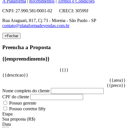
A Plataforma
|
Recebimentos
|
Termos e Condições
CNPJ: 27.990.581/0001-02 CRECI: 30599J
Rua Araguari, 817, Cj 73 - Moema - São Paulo - SP
contato@plataformadevendas.com.br
×
Fechar
Preencha a Proposta
{{empreendimento}}
{{}}
{{descricao}}
{{area}}
{{preco}}
Nome completo do cliente
CPF do cliente
Possuo gerente
Possuo corretor fifty
Etapa
Sua proposta (R$)
Data