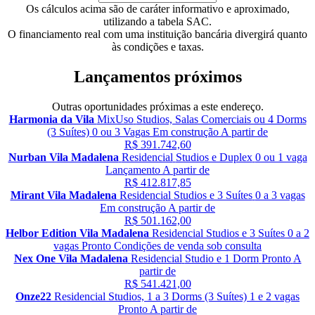
Os cálculos acima são de caráter informativo e aproximado,
utilizando a tabela SAC.
O financiamento real com uma instituição bancária divergirá quanto
às condições e taxas.
Lançamentos próximos
Outras oportunidades próximas a este endereço.
Harmonia da Vila
MixUso
Studios, Salas Comerciais ou 4 Dorms
(3 Suítes)
0 ou 3 Vagas
Em construção
A partir de
R$ 391.742,60
Nurban Vila Madalena
Residencial
Studios e Duplex
0 ou 1 vaga
Lançamento
A partir de
R$ 412.817,85
Mirant Vila Madalena
Residencial
Studios e 3 Suítes
0 a 3 vagas
Em construção
A partir de
R$ 501.162,00
Helbor Edition Vila Madalena
Residencial
Studios e 3 Suítes
0 a 2
vagas
Pronto
Condições de venda sob consulta
Nex One Vila Madalena
Residencial
Studio e 1 Dorm
Pronto
A
partir de
R$ 541.421,00
Onze22
Residencial
Studios, 1 a 3 Dorms (3 Suítes)
1 e 2 vagas
Pronto
A partir de