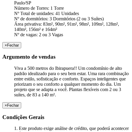
Paulo/SP
Número de Torres: 1 Torre
Nº Total de unidades: 41 Unidades
Nº de dormitórios: 3 Dormitórios (2 ou 3 Suítes)
Área privativa: 83m², 90m², 91m², 98m², 109m², 128m²,
140m², 156m² e 164m²
Nº de vagas: 2 ou 3 Vagas
×
Fechar
Argumento de vendas
Viva a 500 metros do Ibirapuera!! Um condomínio de alto
padrão idealizado para o seu bem estar. Uma rara combinação
entre estilo, sofisticação e conforto. Espaços inteligentes que
priorizam o seu conforto a qualquer momento do dia. Um
projeto que se adapta a você. Plantas flexíveis com 2 ou 3
suítes, de 83 a 140 m².
×
Fechar
Condições Gerais
1. Este produto exige análise de crédito, que poderá acontecer