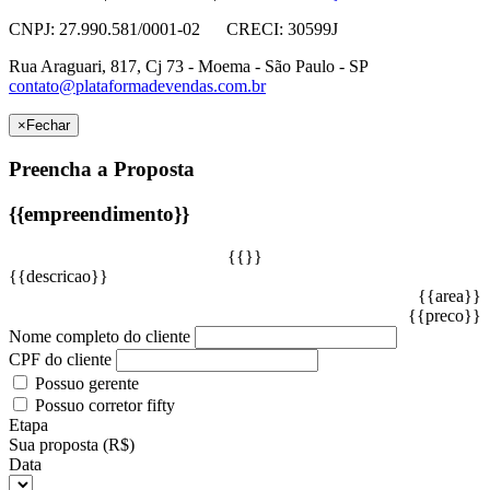
CNPJ: 27.990.581/0001-02 CRECI: 30599J
Rua Araguari, 817, Cj 73 - Moema - São Paulo - SP
contato@plataformadevendas.com.br
×
Fechar
Preencha a Proposta
{{empreendimento}}
{{}}
{{descricao}}
{{area}}
{{preco}}
Nome completo do cliente
CPF do cliente
Possuo gerente
Possuo corretor fifty
Etapa
Sua proposta (R$)
Data