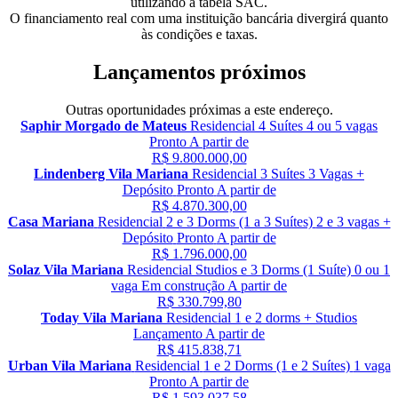
utilizando a tabela SAC.
O financiamento real com uma instituição bancária divergirá quanto
às condições e taxas.
Lançamentos próximos
Outras oportunidades próximas a este endereço.
Saphir Morgado de Mateus
Residencial
4 Suítes
4 ou 5 vagas
Pronto
A partir de
R$ 9.800.000,00
Lindenberg Vila Mariana
Residencial
3 Suítes
3 Vagas +
Depósito
Pronto
A partir de
R$ 4.870.300,00
Casa Mariana
Residencial
2 e 3 Dorms (1 a 3 Suítes)
2 e 3 vagas +
Depósito
Pronto
A partir de
R$ 1.796.000,00
Solaz Vila Mariana
Residencial
Studios e 3 Dorms (1 Suíte)
0 ou 1
vaga
Em construção
A partir de
R$ 330.799,80
Today Vila Mariana
Residencial
1 e 2 dorms + Studios
Lançamento
A partir de
R$ 415.838,71
Urban Vila Mariana
Residencial
1 e 2 Dorms (1 e 2 Suítes)
1 vaga
Pronto
A partir de
R$ 1.593.037,58