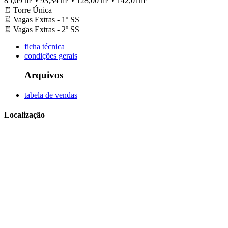
85,69 m² • 93,34 m² • 128,00 m² • 142,01m²
♖
Torre Única
♖
Vagas Extras - 1º SS
♖
Vagas Extras - 2º SS
ficha técnica
condições gerais
Arquivos
tabela de vendas
Localização