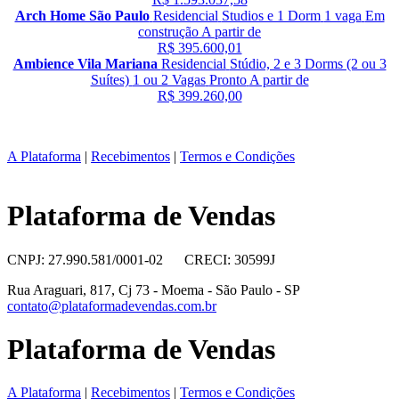
Arch Home São Paulo
Residencial
Studios e 1 Dorm
1 vaga
Em
construção
A partir de
R$ 395.600,01
Ambience Vila Mariana
Residencial
Stúdio, 2 e 3 Dorms (2 ou 3
Suítes)
1 ou 2 Vagas
Pronto
A partir de
R$ 399.260,00
A Plataforma
|
Recebimentos
|
Termos e Condições
Plataforma de Vendas
CNPJ: 27.990.581/0001-02 CRECI: 30599J
Rua Araguari, 817, Cj 73 - Moema - São Paulo - SP
contato@plataformadevendas.com.br
Plataforma de Vendas
A Plataforma
|
Recebimentos
|
Termos e Condições