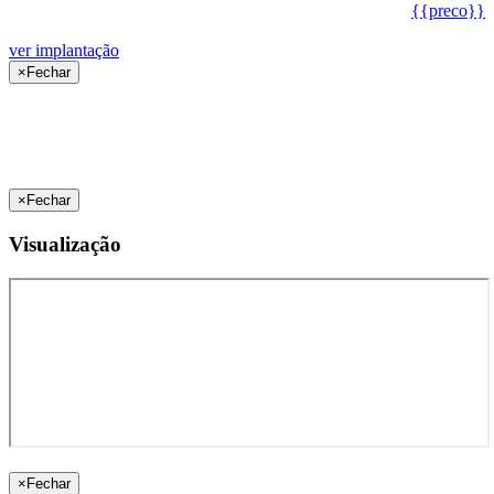
{{preco}}
ver implantação
×
Fechar
×
Fechar
Visualização
×
Fechar