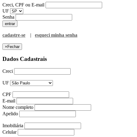
Creci, CPF ou E-mail
UF
Senha
cadastre-se
|
esqueci minha senha
×
Fechar
Dados Cadastrais
Creci
UF
CPF
E-mail
Nome completo
Apelido
Imobiliária
Celular