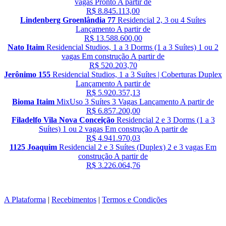
vagas
Pronto
A partir de
R$ 8.845.113,00
Lindenberg Groenlândia 77
Residencial
2, 3 ou 4 Suítes
Lançamento
A partir de
R$ 13.588.600,00
Nato Itaim
Residencial
Studios, 1 a 3 Dorms (1 a 3 Suítes)
1 ou 2
vagas
Em construção
A partir de
R$ 520.203,70
Jerônimo 155
Residencial
Studios, 1 a 3 Suítes | Coberturas Duplex
Lançamento
A partir de
R$ 5.920.357,13
Bioma Itaim
MixUso
3 Suítes
3 Vagas
Lançamento
A partir de
R$ 6.857.200,00
Filadelfo Vila Nova Conceição
Residencial
2 e 3 Dorms (1 a 3
Suítes)
1 ou 2 vagas
Em construção
A partir de
R$ 4.941.970,03
1125 Joaquim
Residencial
2 e 3 Suítes (Duplex)
2 e 3 vagas
Em
construção
A partir de
R$ 3.226.064,76
A Plataforma
|
Recebimentos
|
Termos e Condições