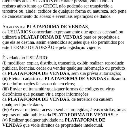
oferecidos aos USUÁRIOS em caráter pessoal, vinculado ao
registro ativo junto ao CRECI, não podendo ser transferido a
terceiros ou, ainda, cedidos de qualquer forma ou natureza, sob pena
de cancelamento do acesso e eventuais reparações de danos.
Ao acessar a
PLATAFORMA DE VENDAS
,
os USUÁRIOS concordam expressamente que apenas acessará ou
utilizará a
PLATAFORMA DE VENDAS
para os propósitos a
que ela se destina, assim entendidos aqueles que são permitidos por
este TERMO DE ADESÃO e pela legislação vigente.
É vedado ao USUÁRIO:
(i) modificar, copiar, distribuir, transmitir, exibir, realizar, reproduzir,
publicar, licenciar, ceder ou vender qualquer informação ou produto
da
PLATAFORMA DE VENDAS
, sem sua prévia autorização;
(ii) Efetuar cadastro na
PLATAFORMA DE VENDAS
utilizando-
se de informações falsas ou de terceiros;
(iii) Enviar ou transmitir quaisquer formas de códigos ou vírus
eletrônicos que possam vir a expor informações
da
PLATAFORMA DE VENDAS
, de terceiros ou causem
qualquer tipo de dano;
(iv) Acessar ou tentar acessar senhas protegidas, áreas restritas, áreas
seguras ou não públicas da
PLATAFORMA DE VENDAS
; e
(v) Realizar qualquer atividade na
PLATAFORMA DE
VENDAS
que viole direitos de propriedade intelectual.