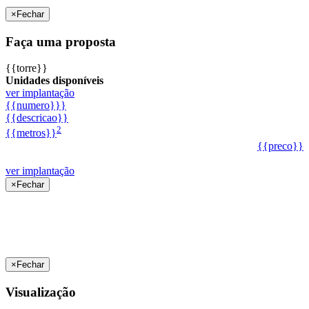
×
Fechar
Faça uma proposta
{{torre}}
Unidades disponíveis
ver implantação
{{numero}}}
{{descricao}}
2
{{metros}}
{{preco}}
ver implantação
×
Fechar
×
Fechar
Visualização