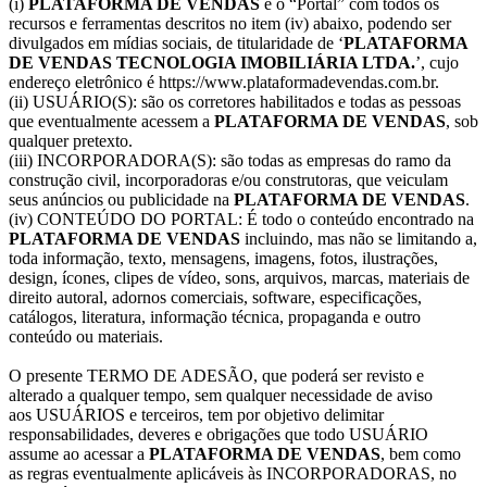
(i)
PLATAFORMA DE VENDAS
é o “Portal” com todos os
recursos e ferramentas descritos no item (iv) abaixo, podendo ser
divulgados em mídias sociais, de titularidade de ‘
PLATAFORMA
DE VENDAS TECNOLOGIA IMOBILIÁRIA LTDA.
’, cujo
endereço eletrônico é https://www.plataformadevendas.com.br.
(ii) USUÁRIO(S): são os corretores habilitados e todas as pessoas
que eventualmente acessem a
PLATAFORMA DE VENDAS
, sob
qualquer pretexto.
(iii) INCORPORADORA(S): são todas as empresas do ramo da
construção civil, incorporadoras e/ou construtoras, que veiculam
seus anúncios ou publicidade na
PLATAFORMA DE VENDAS
.
(iv) CONTEÚDO DO PORTAL: É todo o conteúdo encontrado na
PLATAFORMA DE VENDAS
incluindo, mas não se limitando a,
toda informação, texto, mensagens, imagens, fotos, ilustrações,
design, ícones, clipes de vídeo, sons, arquivos, marcas, materiais de
direito autoral, adornos comerciais, software, especificações,
catálogos, literatura, informação técnica, propaganda e outro
conteúdo ou materiais.
O presente TERMO DE ADESÃO, que poderá ser revisto e
alterado a qualquer tempo, sem qualquer necessidade de aviso
aos USUÁRIOS e terceiros, tem por objetivo delimitar
responsabilidades, deveres e obrigações que todo USUÁRIO
assume ao acessar a
PLATAFORMA DE VENDAS
, bem como
as regras eventualmente aplicáveis às INCORPORADORAS, no