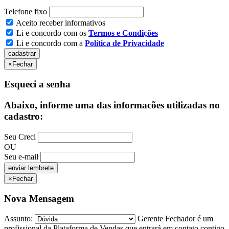
Telefone fixo
Aceito receber informativos
Li e concordo com os
Termos e Condições
Li e concordo com a
Política de Privacidade
×
Fechar
Esqueci a senha
Abaixo, informe uma das informacões utilizadas no
cadastro:
Seu Creci
OU
Seu e-mail
×
Fechar
Nova Mensagem
Assunto:
Gerente Fechador é um
profissional da Plataforma de Vendas que entrará em contato contigo