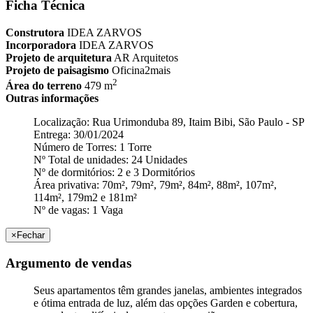
Ficha Técnica
Construtora
IDEA ZARVOS
Incorporadora
IDEA ZARVOS
Projeto de arquitetura
AR Arquitetos
Projeto de paisagismo
Oficina2mais
2
Área do terreno
479 m
Outras informações
Localização: Rua Urimonduba 89, Itaim Bibi, São Paulo - SP
Entrega: 30/01/2024
Número de Torres: 1 Torre
Nº Total de unidades: 24 Unidades
Nº de dormitórios: 2 e 3 Dormitórios
Área privativa: 70m², 79m², 79m², 84m², 88m², 107m²,
114m², 179m2 e 181m²
Nº de vagas: 1 Vaga
×
Fechar
Argumento de vendas
Seus apartamentos têm grandes janelas, ambientes integrados
e ótima entrada de luz, além das opções Garden e cobertura,