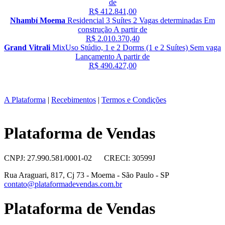
de
R$ 412.841,00
Nhambí Moema
Residencial
3 Suítes
2 Vagas determinadas
Em
construção
A partir de
R$ 2.010.370,40
Grand Vitrali
MixUso
Stúdio, 1 e 2 Dorms (1 e 2 Suítes)
Sem vaga
Lançamento
A partir de
R$ 490.427,00
A Plataforma
|
Recebimentos
|
Termos e Condições
Plataforma de Vendas
CNPJ: 27.990.581/0001-02 CRECI: 30599J
Rua Araguari, 817, Cj 73 - Moema - São Paulo - SP
contato@plataformadevendas.com.br
Plataforma de Vendas