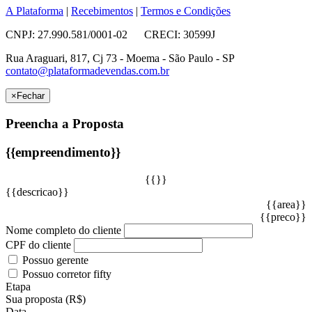
A Plataforma
|
Recebimentos
|
Termos e Condições
CNPJ: 27.990.581/0001-02 CRECI: 30599J
Rua Araguari, 817, Cj 73 - Moema - São Paulo - SP
contato@plataformadevendas.com.br
×
Fechar
Preencha a Proposta
{{empreendimento}}
{{}}
{{descricao}}
{{area}}
{{preco}}
Nome completo do cliente
CPF do cliente
Possuo gerente
Possuo corretor fifty
Etapa
Sua proposta (R$)
Data