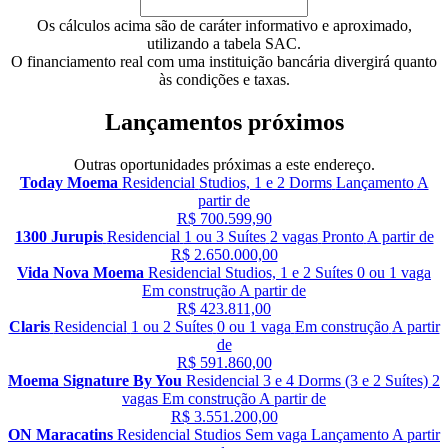
Os cálculos acima são de caráter informativo e aproximado,
utilizando a tabela SAC.
O financiamento real com uma instituição bancária divergirá quanto
às condições e taxas.
Lançamentos próximos
Outras oportunidades próximas a este endereço.
Today Moema
Residencial
Studios, 1 e 2 Dorms
Lançamento
A
partir de
R$ 700.599,90
1300 Jurupis
Residencial
1 ou 3 Suítes
2 vagas
Pronto
A partir de
R$ 2.650.000,00
Vida Nova Moema
Residencial
Studios, 1 e 2 Suítes
0 ou 1 vaga
Em construção
A partir de
R$ 423.811,00
Claris
Residencial
1 ou 2 Suítes
0 ou 1 vaga
Em construção
A partir
de
R$ 591.860,00
Moema Signature By You
Residencial
3 e 4 Dorms (3 e 2 Suítes)
2
vagas
Em construção
A partir de
R$ 3.551.200,00
ON Maracatins
Residencial
Studios
Sem vaga
Lançamento
A partir