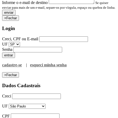
Informe o e-mail de destino
Se quiser
enviar para mais de um e-mail, separe-os por vírgula, espaço ou quebra de linha.
×
Fechar
Login
Creci, CPF ou E-mail
UF
Senha
cadastre-se
|
esqueci minha senha
×
Fechar
Dados Cadastrais
Creci
UF
CPF