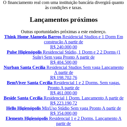
O financiamento real com uma instituição bancária divergirá quanto
às condições e taxas.
Lançamentos próximos
Outras oportunidades próximas a este endereço.
Think Home Alameda Barros
Residencial
Studios e 1 Dorm
Em
construção
A partir de
R$ 240.000,00
Pulse Higienópolis
Residencial
Stúdio, 1 Dorm e 2 2 Dorms (1
Suíte)
Sem vaga
Pronto
A partir de
R$ 404.500,00
Nurban Santa Cecília
Residencial
Studios
Sem vaga
Lançamento
A partir de
R$ 198.702,76
BemViver Santa Cecília
Residencial
1 e 2 Dorms.
Sem vagas.
Pronto
A partir de
R$ 461.000,00
Beside Santa Cecília
Residencial
1 Dorm.
Lançamento
A partir de
R$ 223.190,72
Hello Higienópolis
MixUso
Stúdio
Sem vaga
Pronto
A partir de
R$ 354.000,00
Elements Higienópolis
Residencial
1 e 2 Dorms.
Lançamento
A
partir de