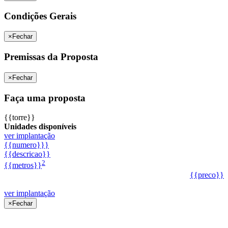
Condições Gerais
×
Fechar
Premissas da Proposta
×
Fechar
Faça uma proposta
{{torre}}
Unidades disponíveis
ver implantação
{{numero}}}
{{descricao}}
2
{{metros}}
{{preco}}
ver implantação
×
Fechar