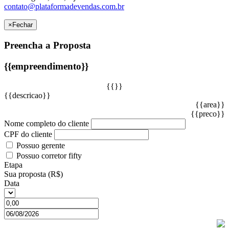
contato@plataformadevendas.com.br
×
Fechar
Preencha a Proposta
{{empreendimento}}
{{}}
{{descricao}}
{{area}}
{{preco}}
Nome completo do cliente
CPF do cliente
Possuo gerente
Possuo corretor fifty
Etapa
Sua proposta (R$)
Data