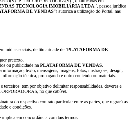
o “USUÁRIO(S)” e “INCORPORADORA(S)”, qualificadas em
NDAS TECNOLOGIA IMOBILIÁRIA LTDA.
’, pessoa jurídica
ATAFORMA DE VENDAS
”) autoriza a utilização do Portal, nas
 mídias sociais, de titularidade de ‘
PLATAFORMA DE
quer pretexto.
ios ou publicidade na
PLATAFORMA DE VENDAS
.
a informação, texto, mensagens, imagens, fotos, ilustrações, design,
ra, informação técnica, propaganda e outro conteúdo ou materiais.
ceiros, tem por objetivo delimitar responsabilidades, deveres e
s INCORPORADORAS, no que cabível.
inatura do respectivo contrato particular entre as partes, que regrará as
dade e condições.
te implica em concordância com tais termos.