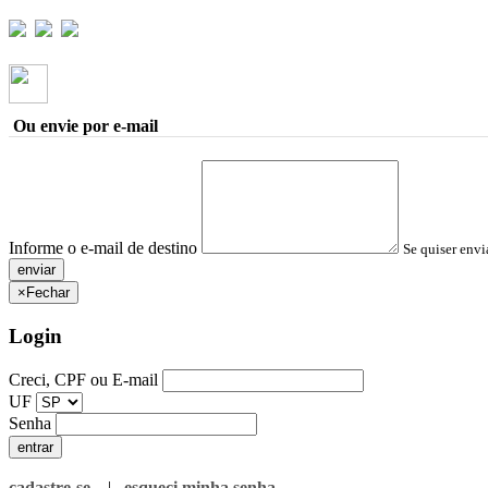
Ou envie por e-mail
Informe o e-mail de destino
Se quiser envi
×
Fechar
Login
Creci, CPF ou E-mail
UF
Senha
cadastre-se
|
esqueci minha senha