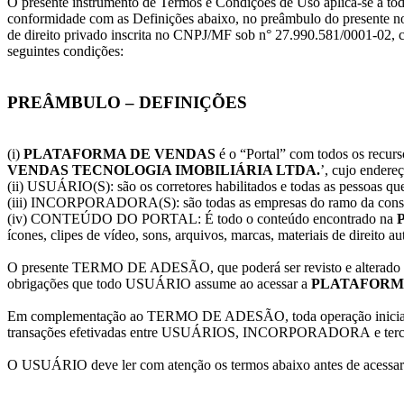
O presente instrumento de Termos e Condições de Uso aplica-se a
conformidade com as Definições abaixo, no preâmbulo do presen
de direito privado inscrita no CNPJ/MF sob n° 27.990.581/0001-02, 
seguintes condições:
PREÂMBULO – DEFINIÇÕES
(i)
PLATAFORMA DE VENDAS
é o “Portal” com todos os recurso
VENDAS TECNOLOGIA IMOBILIÁRIA LTDA.
’, cujo endere
(ii) USUÁRIO(S): são os corretores habilitados e todas as pessoas q
(iii) INCORPORADORA(S): são todas as empresas do ramo da construç
(iv) CONTEÚDO DO PORTAL: É todo o conteúdo encontrado na
ícones, clipes de vídeo, sons, arquivos, marcas, materiais de direito a
O presente TERMO DE ADESÃO, que poderá ser revisto e alterado a q
obrigações que todo USUÁRIO assume ao acessar a
PLATAFORM
Em complementação ao TERMO DE ADESÃO, toda operação iniciad
transações efetivadas entre USUÁRIOS, INCORPORADORA e terceiro
O USUÁRIO deve ler com atenção os termos abaixo antes de acessar