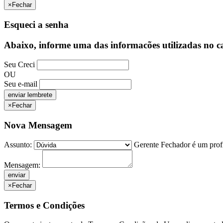
×
Fechar
Esqueci a senha
Abaixo, informe uma das informacões utilizadas no c
Seu Creci
OU
Seu e-mail
×
Fechar
Nova Mensagem
Assunto:
Gerente Fechador é um profi
Mensagem:
×
Fechar
Termos e Condições