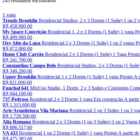
245 resultados encontrados
1 vaga
Trends Brooklin
Residencial
Studios, 2 e 3 Dorms (1 Suíte)
1 ou 2 
R$ 458.900,00
My Space Conceição
Residencial
1, 2 e 3 Dorms (1 Suíte)
1 vaga
Pr
R$ 499.900,00
Oxy Alto da Lapa
Residencial
2 e 3 Dorms (1 Suíte)
1 ou 2 vagas
Pr
R$ 872.000,00
Home Club Carrão
Residencial
2 e 3 Dorms (1 Suíte)
1 Vaga
Pront
R$ 341.700,00
Constantino Campo Belo
Residencial
Studios, 2 e 3 Dorms (1 Suíte
R$ 349.200,00
Upper Brooklin
Residencial
1 e 2 Dorms (1 Suíte)
1 vaga
Pronto
A p
R$ 811.000,00
Funchal 641
MixUso
Studio, 1 Dorm, 2 e 3 Suítes e Conjuntos Come
R$ 944.100,00
737 Pedroso
Residencial
2 e 3 Dorms
1 vaga
Em construção
A partir
R$ 1.315.600,00
Arte Arquitetura Vila Mariana
Residencial
2 ou 3 Suítes
1 ou 2 va
R$ 2.728.500,00
Alta Romana
Residencial
2 e 3 Dorms (1 ou 3 Suítes)
1 ou 2 Vagas
R$ 886.517,60
VA 433
Residencial
1 ou 2 Dorms (1 Suíte)
1 vaga
Pronto
A partir de
R$ 475.385,00