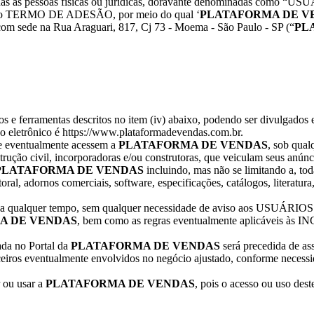
 todas as pessoas físicas ou jurídicas, doravante denominadas com
te no TERMO DE ADESÃO, por meio do qual ‘
PLATAFORMA DE VE
com sede na Rua Araguari, 817, Cj 73 - Moema - São Paulo - SP (“
PL
s e ferramentas descritos no item (iv) abaixo, podendo ser divulgados em
ço eletrônico é https://www.plataformadevendas.com.br.
ue eventualmente acessem a
PLATAFORMA DE VENDAS
, sob qual
ão civil, incorporadoras e/ou construtoras, que veiculam seus anúnc
PLATAFORMA DE VENDAS
incluindo, mas não se limitando a, tod
utoral, adornos comerciais, software, especificações, catálogos, literatu
ualquer tempo, sem qualquer necessidade de aviso aos USUÁRIOS e ter
A DE VENDAS
, bem como as regras eventualmente aplicáveis à
a no Portal da
PLATAFORMA DE VENDAS
será precedida de ass
s eventualmente envolvidos no negócio ajustado, conforme necessi
 ou usar a
PLATAFORMA DE VENDAS
, pois o acesso ou uso des