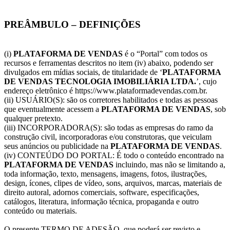
PREÂMBULO – DEFINIÇÕES
(i)
PLATAFORMA DE VENDAS
é o “Portal” com todos os
recursos e ferramentas descritos no item (iv) abaixo, podendo ser
divulgados em mídias sociais, de titularidade de ‘
PLATAFORMA
DE VENDAS TECNOLOGIA IMOBILIÁRIA LTDA.
’, cujo
endereço eletrônico é https://www.plataformadevendas.com.br.
(ii) USUÁRIO(S): são os corretores habilitados e todas as pessoas
que eventualmente acessem a
PLATAFORMA DE VENDAS
, sob
qualquer pretexto.
(iii) INCORPORADORA(S): são todas as empresas do ramo da
construção civil, incorporadoras e/ou construtoras, que veiculam
seus anúncios ou publicidade na
PLATAFORMA DE VENDAS
.
(iv) CONTEÚDO DO PORTAL: É todo o conteúdo encontrado na
PLATAFORMA DE VENDAS
incluindo, mas não se limitando a,
toda informação, texto, mensagens, imagens, fotos, ilustrações,
design, ícones, clipes de vídeo, sons, arquivos, marcas, materiais de
direito autoral, adornos comerciais, software, especificações,
catálogos, literatura, informação técnica, propaganda e outro
conteúdo ou materiais.
O presente TERMO DE ADESÃO, que poderá ser revisto e