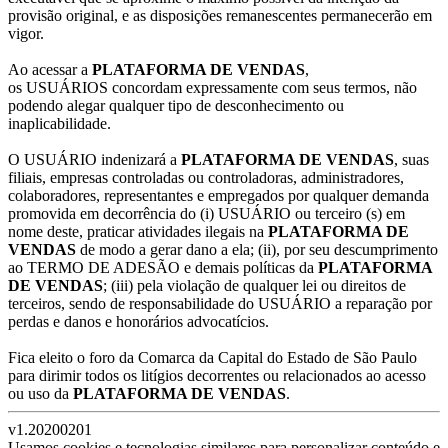
provisão original, e as disposições remanescentes permanecerão em
vigor.
Ao acessar a
PLATAFORMA DE VENDAS
,
os USUÁRIOS concordam expressamente com seus termos, não
podendo alegar qualquer tipo de desconhecimento ou
inaplicabilidade.
O USUÁRIO indenizará a
PLATAFORMA DE VENDAS
, suas
filiais, empresas controladas ou controladoras, administradores,
colaboradores, representantes e empregados por qualquer demanda
promovida em decorrência do (i) USUÁRIO ou terceiro (s) em
nome deste, praticar atividades ilegais na
PLATAFORMA DE
VENDAS
de modo a gerar dano a ela; (ii), por seu descumprimento
ao TERMO DE ADESÃO e demais políticas da
PLATAFORMA
DE VENDAS
; (iii) pela violação de qualquer lei ou direitos de
terceiros, sendo de responsabilidade do USUÁRIO a reparação por
perdas e danos e honorários advocatícios.
Fica eleito o foro da Comarca da Capital do Estado de São Paulo
para dirimir todos os litígios decorrentes ou relacionados ao acesso
ou uso da
PLATAFORMA DE VENDAS
.
v1.20200201
Usamos cookies e tecnologias similares para personalizar conteúdo e