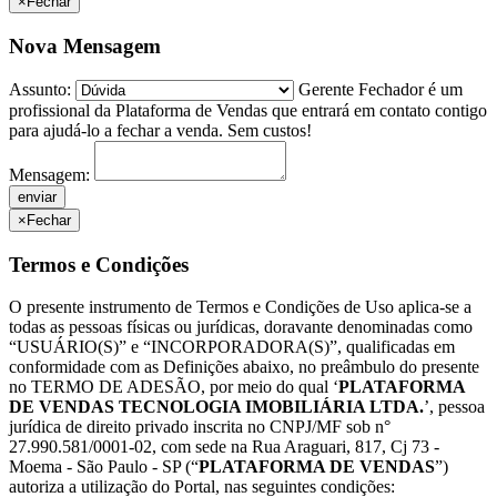
×
Fechar
Nova Mensagem
Assunto:
Gerente Fechador é um
profissional da Plataforma de Vendas que entrará em contato contigo
para ajudá-lo a fechar a venda. Sem custos!
Mensagem:
×
Fechar
Termos e Condições
O presente instrumento de Termos e Condições de Uso aplica-se a
todas as pessoas físicas ou jurídicas, doravante denominadas como
“USUÁRIO(S)” e “INCORPORADORA(S)”, qualificadas em
conformidade com as Definições abaixo, no preâmbulo do presente
no TERMO DE ADESÃO, por meio do qual ‘
PLATAFORMA
DE VENDAS TECNOLOGIA IMOBILIÁRIA LTDA.
’, pessoa
jurídica de direito privado inscrita no CNPJ/MF sob n°
27.990.581/0001-02, com sede na Rua Araguari, 817, Cj 73 -
Moema - São Paulo - SP (“
PLATAFORMA DE VENDAS
”)
autoriza a utilização do Portal, nas seguintes condições: