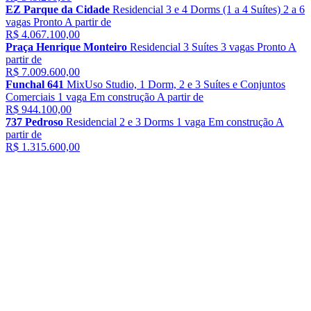
EZ Parque da Cidade
Residencial
3 e 4 Dorms (1 a 4 Suítes)
2 a 6
vagas
Pronto
A partir de
R$ 4.067.100,00
Praça Henrique Monteiro
Residencial
3 Suítes
3 vagas
Pronto
A
partir de
R$ 7.009.600,00
Funchal 641
MixUso
Studio, 1 Dorm, 2 e 3 Suítes e Conjuntos
Comerciais
1 vaga
Em construção
A partir de
R$ 944.100,00
737 Pedroso
Residencial
2 e 3 Dorms
1 vaga
Em construção
A
partir de
R$ 1.315.600,00