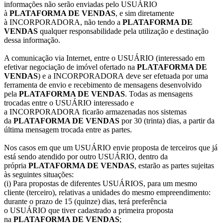
informações não serão enviadas pelo USUÁRIO
à
PLATAFORMA DE VENDAS
, e sim diretamente
à INCORPORADORA, não tendo a
PLATAFORMA DE
VENDAS
qualquer responsabilidade pela utilização e destinação
dessa informação.
A comunicação via Internet, entre o USUÁRIO (interessado em
efetivar negociação de imóvel ofertado na
PLATAFORMA DE
VENDAS
) e a INCORPORADORA deve ser efetuada por uma
ferramenta de envio e recebimento de mensagens desenvolvido
pela
PLATAFORMA DE VENDAS
. Todas as mensagens
trocadas entre o USUÁRIO interessado e
a INCORPORADORA ficarão armazenadas nos sistemas
da
PLATAFORMA DE VENDAS
por 30 (trinta) dias, a partir da
última mensagem trocada entre as partes.
Nos casos em que um USUÁRIO envie proposta de terceiros que já
está sendo atendido por outro USUÁRIO, dentro da
própria
PLATAFORMA DE VENDAS
, estarão as partes sujeitas
às seguintes situações:
(i) Para propostas de diferentes USUÁRIOS, para um mesmo
cliente (terceiro), relativas a unidades do mesmo empreendimento:
durante o prazo de 15 (quinze) dias, terá preferência
o USUÁRIO que tiver cadastrado a primeira proposta
na
PLATAFORMA DE VENDAS
;