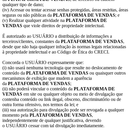
qualquer tipo de dano;
(iv) Acessar ou tentar acessar senhas protegidas, áreas restritas, áreas
seguras ou não públicas da
PLATAFORMA DE VENDAS
; e
(v) Realizar qualquer atividade na
PLATAFORMA DE
VENDAS
que viole direitos de propriedade intelectual.
É autorizado ao USUÁRIO a distribuição de informações a
terceiros/clientes, constantes da
PLATAFORMA DE VENDAS
,
desde que não haja qualquer infração às normas legais relacionadas
à propriedade intelectual e ao Código de Ética do CRECI.
Concorda o USUÁRIO expressamente que:
(i) não usará nenhuma tecnologia que resulte no deslocamento de
conteúdo da
PLATAFORMA DE VENDAS
ou quaisquer outros
mecanismos de exibição que mudem a aparência
da
PLATAFORMA DE VENDAS
;
(ii) não poderá vincular o conteúdo da
PLATAFORMA DE
VENDAS
em site ou qualquer objeto ou meio de divulgação que
contenha conteúdo ou link ilegal, obsceno, discriminatório ou de
outra forma ofensivo, nos termos da lei; e
(iii) sua autorização para divulgação pode ser revogada a qualquer
momento pela
PLATAFORMA DE VENDAS
,
independentemente de qualquer justificativa, devendo
o USUÁRIO cessar com tal divulgação imediatamente.