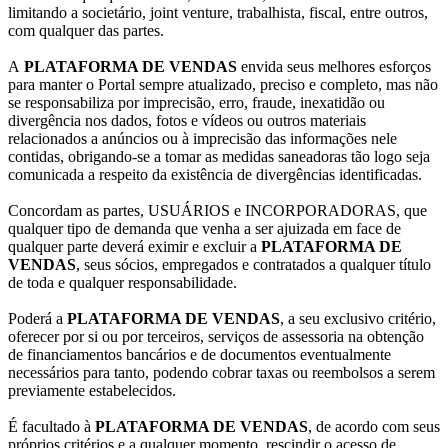
limitando a societário, joint venture, trabalhista, fiscal, entre outros,
com qualquer das partes.
A
PLATAFORMA DE VENDAS
envida seus melhores esforços
para manter o Portal sempre atualizado, preciso e completo, mas não
se responsabiliza por imprecisão, erro, fraude, inexatidão ou
divergência nos dados, fotos e vídeos ou outros materiais
relacionados a anúncios ou à imprecisão das informações nele
contidas, obrigando-se a tomar as medidas saneadoras tão logo seja
comunicada a respeito da existência de divergências identificadas.
Concordam as partes, USUÁRIOS e INCORPORADORAS, que
qualquer tipo de demanda que venha a ser ajuizada em face de
qualquer parte deverá eximir e excluir a
PLATAFORMA DE
VENDAS
, seus sócios, empregados e contratados a qualquer título
de toda e qualquer responsabilidade.
Poderá a
PLATAFORMA DE VENDAS
, a seu exclusivo critério,
oferecer por si ou por terceiros, serviços de assessoria na obtenção
de financiamentos bancários e de documentos eventualmente
necessários para tanto, podendo cobrar taxas ou reembolsos a serem
previamente estabelecidos.
É facultado à
PLATAFORMA DE VENDAS
, de acordo com seus
próprios critérios e a qualquer momento, rescindir o acesso de