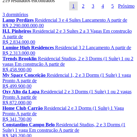
219 resultados encontrados
1
2
3
4
5
Próximo
3 dormitórios
Lamp Perdizes
Residencial
3 e 4 Suítes
Lançamento
A partir de
R$ 2.290.000.000,00
H.I. Pinheiros
Residencial
2 e 3 Suítes
2 a 3 Vagas
Em construção
A partir de
R$ 2.834.000,00
Lumine High Residences
Residencial
3
2
Lançamento
A partir de
R$ 2.313.000,00
Trends Brooklin
Residencial
Studios, 2 e 3 Dorms (1 Suíte)
1 ou 2
vagas
Em construção
A partir de
R$ 458.900,00
My Space Conceição
Residencial
1, 2 e 3 Dorms (1 Suíte)
1 vaga
Pronto
A partir de
R$ 499.900,00
Oxy Alto da Lapa
Residencial
2 e 3 Dorms (1 Suíte)
1 ou 2 vagas
Pronto
A partir de
R$ 872.000,00
Home Club Carrão
Residencial
2 e 3 Dorms (1 Suíte)
1 Vaga
Pronto
A partir de
R$ 341.700,00
Constantino Campo Belo
Residencial
Studios, 2 e 3 Dorms (1
Suíte)
1 vaga
Em construção
A partir de
R$ 349.200,00