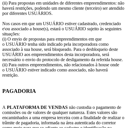
(ii) Para propostas em unidades de diferentes empreendimentos: não
haverá restrições, podendo um mesmo cliente (terceiro) ser atendido
por diferentes USUÁRIOS.
Nos casos em que um USUÁRIO estiver cadastrado, credenciado
e\ou associado a house(s), estará o USUÁRIO sujeito às seguintes
situações:
(i) O envio de propostas para empreendimentos em que
o USUÁRIO tenha sido indicado pela incorporadora como
associado à sua house, será bloqueado. Para o desbloqueio deste
USUÁRIO aos empreendimentos desta incorporadora, será
necessário o envio do protocolo de desligamento da referida house.
(ii) Para outros empreendimentos, não relacionados à house onde
o USUÁRIO estiver indicado como associado, não haverá
restrição.
PAGADORIA
A
PLATAFORMA DE VENDAS
não custodia o pagamento de
comissões ou de valores de qualquer natureza. Estes valores são
encaminhados a uma empresa terceira com a finalidade de realizar o
trâmite de pagadoria, informada na área autenticada do corretor
como meio para que se adiante ao cadastro e identificação na