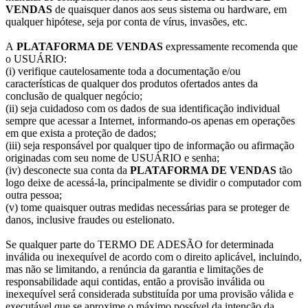
VENDAS
de quaisquer danos aos seus sistema ou hardware, em
qualquer hipótese, seja por conta de vírus, invasões, etc.
A
PLATAFORMA DE VENDAS
expressamente recomenda que
o USUÁRIO:
(i) verifique cautelosamente toda a documentação e/ou
características de qualquer dos produtos ofertados antes da
conclusão de qualquer negócio;
(ii) seja cuidadoso com os dados de sua identificação individual
sempre que acessar a Internet, informando-os apenas em operações
em que exista a proteção de dados;
(iii) seja responsável por qualquer tipo de informação ou afirmação
originadas com seu nome de USUÁRIO e senha;
(iv) desconecte sua conta da
PLATAFORMA DE VENDAS
tão
logo deixe de acessá-la, principalmente se dividir o computador com
outra pessoa;
(v) tome quaisquer outras medidas necessárias para se proteger de
danos, inclusive fraudes ou estelionato.
Se qualquer parte do TERMO DE ADESÃO for determinada
inválida ou inexequível de acordo com o direito aplicável, incluindo,
mas não se limitando, a renúncia da garantia e limitações de
responsabilidade aqui contidas, então a provisão inválida ou
inexequível será considerada substituída por uma provisão válida e
executável que se aproxime o máximo possível da intenção da