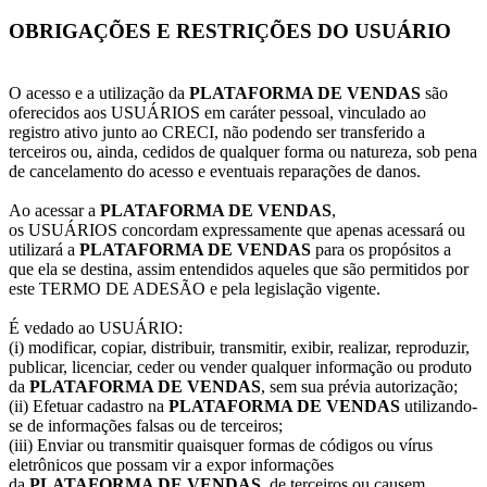
OBRIGAÇÕES E RESTRIÇÕES DO USUÁRIO
O acesso e a utilização da
PLATAFORMA DE VENDAS
são
oferecidos aos USUÁRIOS em caráter pessoal, vinculado ao
registro ativo junto ao CRECI, não podendo ser transferido a
terceiros ou, ainda, cedidos de qualquer forma ou natureza, sob pena
de cancelamento do acesso e eventuais reparações de danos.
Ao acessar a
PLATAFORMA DE VENDAS
,
os USUÁRIOS concordam expressamente que apenas acessará ou
utilizará a
PLATAFORMA DE VENDAS
para os propósitos a
que ela se destina, assim entendidos aqueles que são permitidos por
este TERMO DE ADESÃO e pela legislação vigente.
É vedado ao USUÁRIO:
(i) modificar, copiar, distribuir, transmitir, exibir, realizar, reproduzir,
publicar, licenciar, ceder ou vender qualquer informação ou produto
da
PLATAFORMA DE VENDAS
, sem sua prévia autorização;
(ii) Efetuar cadastro na
PLATAFORMA DE VENDAS
utilizando-
se de informações falsas ou de terceiros;
(iii) Enviar ou transmitir quaisquer formas de códigos ou vírus
eletrônicos que possam vir a expor informações
da
PLATAFORMA DE VENDAS
, de terceiros ou causem