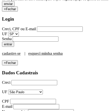
×
Fechar
Login
Creci, CPF ou E-mail
UF
Senha
cadastre-se
|
esqueci minha senha
×
Fechar
Dados Cadastrais
Creci
UF
CPF
E-mail