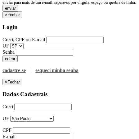
enviar para mais de um e-mail, separe-os por vírgula, espaço ou quebra de linha.
×
Fechar
Login
Creci, CPF ou E-mail
UF
Senha
cadastre-se
|
esqueci minha senha
×
Fechar
Dados Cadastrais
Creci
UF
CPF
E-mail