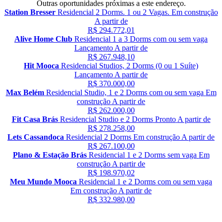
Outras oportunidades próximas a este endereço.
Station Bresser
Residencial
2 Dorms.
1 ou 2 Vagas.
Em construção
A partir de
R$ 294.772,01
Alive Home Club
Residencial
1 a 3 Dorms
com ou sem vaga
Lançamento
A partir de
R$ 267.948,10
Hit Mooca
Residencial
Studios, 2 Dorms (0 ou 1 Suíte)
Lançamento
A partir de
R$ 370.000,00
Max Belém
Residencial
Studio, 1 e 2 Dorms
com ou sem vaga
Em
construção
A partir de
R$ 262.000,00
Fit Casa Brás
Residencial
Studio e 2 Dorms
Pronto
A partir de
R$ 278.258,00
Lets Cassandoca
Residencial
2 Dorms
Em construção
A partir de
R$ 267.100,00
Plano & Estação Brás
Residencial
1 e 2 Dorms
sem vaga
Em
construção
A partir de
R$ 198.970,02
Meu Mundo Mooca
Residencial
1 e 2 Dorms
com ou sem vaga
Em construção
A partir de
R$ 332.980,00