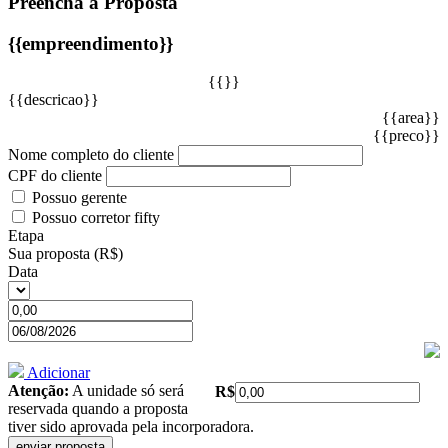
Preencha a Proposta
{{empreendimento}}
{{}}
{{descricao}}
{{area}}
{{preco}}
Nome completo do cliente
CPF do cliente
Possuo gerente
Possuo corretor fifty
Etapa
Sua proposta (R$)
Data
Adicionar
Atenção:
A unidade só será
R$
reservada quando a proposta
tiver sido aprovada pela incorporadora.