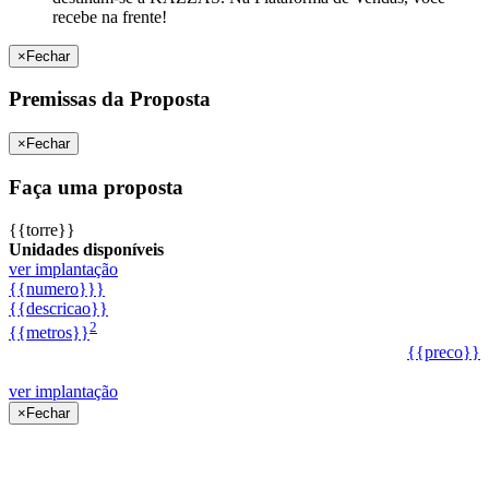
recebe na frente!
×
Fechar
Premissas da Proposta
×
Fechar
Faça uma proposta
{{torre}}
Unidades disponíveis
ver implantação
{{numero}}}
{{descricao}}
2
{{metros}}
{{preco}}
ver implantação
×
Fechar