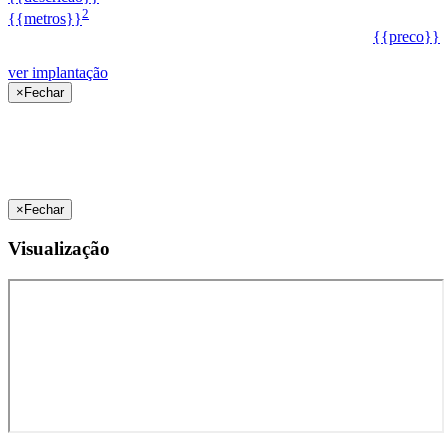
2
{{metros}}
{{preco}}
ver implantação
×
Fechar
×
Fechar
Visualização