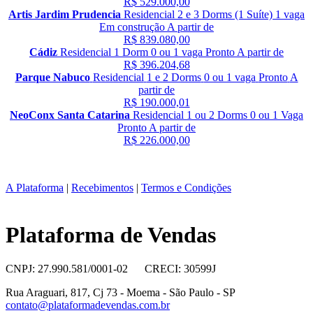
R$ 529.000,00
Artis Jardim Prudencia
Residencial
2 e 3 Dorms (1 Suíte)
1 vaga
Em construção
A partir de
R$ 839.080,00
Cádiz
Residencial
1 Dorm
0 ou 1 vaga
Pronto
A partir de
R$ 396.204,68
Parque Nabuco
Residencial
1 e 2 Dorms
0 ou 1 vaga
Pronto
A
partir de
R$ 190.000,01
NeoConx Santa Catarina
Residencial
1 ou 2 Dorms
0 ou 1 Vaga
Pronto
A partir de
R$ 226.000,00
A Plataforma
|
Recebimentos
|
Termos e Condições
Plataforma de Vendas
CNPJ: 27.990.581/0001-02 CRECI: 30599J
Rua Araguari, 817, Cj 73 - Moema - São Paulo - SP
contato@plataformadevendas.com.br