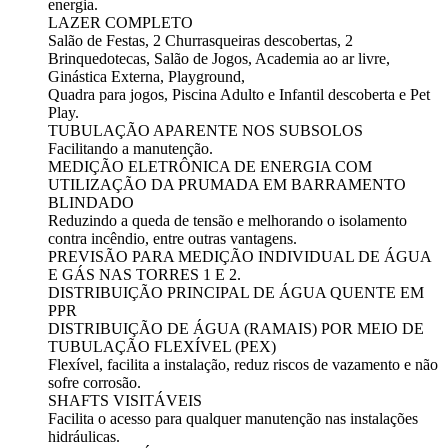
energia.
LAZER COMPLETO
Salão de Festas, 2 Churrasqueiras descobertas, 2
Brinquedotecas, Salão de Jogos, Academia ao ar livre,
Ginástica Externa, Playground,
Quadra para jogos, Piscina Adulto e Infantil descoberta e Pet
Play.
TUBULAÇÃO APARENTE NOS SUBSOLOS
Facilitando a manutenção.
MEDIÇÃO ELETRÔNICA DE ENERGIA COM
UTILIZAÇÃO DA PRUMADA EM BARRAMENTO
BLINDADO
Reduzindo a queda de tensão e melhorando o isolamento
contra incêndio, entre outras vantagens.
PREVISÃO PARA MEDIÇÃO INDIVIDUAL DE ÁGUA
E GÁS NAS TORRES 1 E 2.
DISTRIBUIÇÃO PRINCIPAL DE ÁGUA QUENTE EM
PPR
DISTRIBUIÇÃO DE ÁGUA (RAMAIS) POR MEIO DE
TUBULAÇÃO FLEXÍVEL (PEX)
Flexível, facilita a instalação, reduz riscos de vazamento e não
sofre corrosão.
SHAFTS VISITÁVEIS
Facilita o acesso para qualquer manutenção nas instalações
hidráulicas.