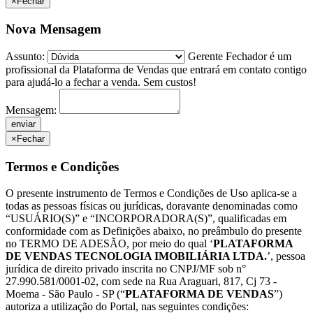
×
Fechar
Nova Mensagem
Assunto:
Gerente Fechador é um
profissional da Plataforma de Vendas que entrará em contato contigo
para ajudá-lo a fechar a venda. Sem custos!
Mensagem:
×
Fechar
Termos e Condições
O presente instrumento de Termos e Condições de Uso aplica-se a
todas as pessoas físicas ou jurídicas, doravante denominadas como
“USUÁRIO(S)” e “INCORPORADORA(S)”, qualificadas em
conformidade com as Definições abaixo, no preâmbulo do presente
no TERMO DE ADESÃO, por meio do qual ‘
PLATAFORMA
DE VENDAS TECNOLOGIA IMOBILIÁRIA LTDA.
’, pessoa
jurídica de direito privado inscrita no CNPJ/MF sob n°
27.990.581/0001-02, com sede na Rua Araguari, 817, Cj 73 -
Moema - São Paulo - SP (“
PLATAFORMA DE VENDAS
”)
autoriza a utilização do Portal, nas seguintes condições: