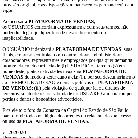
provisão original, e as disposições remanescentes permanecerão em
vigor.
Ao acessar a
PLATAFORMA DE VENDAS
,
os USUÁRIOS concordam expressamente com seus termos, não
podendo alegar qualquer tipo de desconhecimento ou
inaplicabilidade.
O USUÁRIO indenizará a
PLATAFORMA DE VENDAS
, suas
filiais, empresas controladas ou controladoras, administradores,
colaboradores, representantes e empregados por qualquer demanda
promovida em decorrência do (i) USUÁRIO ou terceiro (s) em
nome deste, praticar atividades ilegais na
PLATAFORMA DE
VENDAS
de modo a gerar dano a ela; (ii), por seu descumprimento
ao TERMO DE ADESÃO e demais políticas da
PLATAFORMA
DE VENDAS
; (iii) pela violação de qualquer lei ou direitos de
terceiros, sendo de responsabilidade do USUÁRIO a reparação por
perdas e danos e honorários advocatícios.
Fica eleito o foro da Comarca da Capital do Estado de São Paulo
para dirimir todos os litígios decorrentes ou relacionados ao acesso
ou uso da
PLATAFORMA DE VENDAS
.
v1.20200201
Usamos cookies e tecnologias similares para personalizar conteúdo e