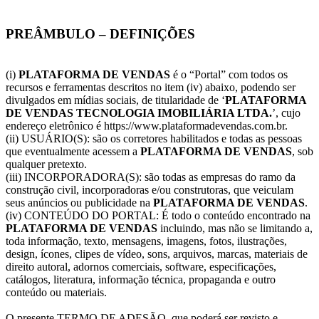
PREÂMBULO – DEFINIÇÕES
(i)
PLATAFORMA DE VENDAS
é o “Portal” com todos os
recursos e ferramentas descritos no item (iv) abaixo, podendo ser
divulgados em mídias sociais, de titularidade de ‘
PLATAFORMA
DE VENDAS TECNOLOGIA IMOBILIÁRIA LTDA.
’, cujo
endereço eletrônico é https://www.plataformadevendas.com.br.
(ii) USUÁRIO(S): são os corretores habilitados e todas as pessoas
que eventualmente acessem a
PLATAFORMA DE VENDAS
, sob
qualquer pretexto.
(iii) INCORPORADORA(S): são todas as empresas do ramo da
construção civil, incorporadoras e/ou construtoras, que veiculam
seus anúncios ou publicidade na
PLATAFORMA DE VENDAS
.
(iv) CONTEÚDO DO PORTAL: É todo o conteúdo encontrado na
PLATAFORMA DE VENDAS
incluindo, mas não se limitando a,
toda informação, texto, mensagens, imagens, fotos, ilustrações,
design, ícones, clipes de vídeo, sons, arquivos, marcas, materiais de
direito autoral, adornos comerciais, software, especificações,
catálogos, literatura, informação técnica, propaganda e outro
conteúdo ou materiais.
O presente TERMO DE ADESÃO, que poderá ser revisto e