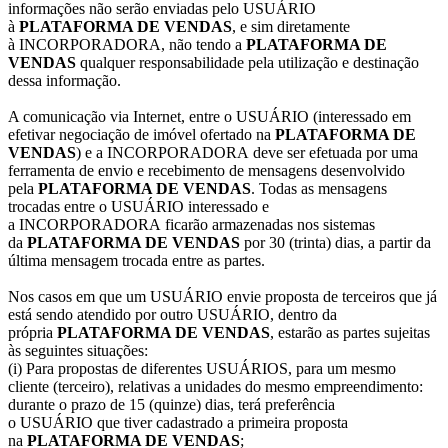
informações não serão enviadas pelo USUÁRIO
à
PLATAFORMA DE VENDAS
, e sim diretamente
à INCORPORADORA, não tendo a
PLATAFORMA DE
VENDAS
qualquer responsabilidade pela utilização e destinação
dessa informação.
A comunicação via Internet, entre o USUÁRIO (interessado em
efetivar negociação de imóvel ofertado na
PLATAFORMA DE
VENDAS
) e a INCORPORADORA deve ser efetuada por uma
ferramenta de envio e recebimento de mensagens desenvolvido
pela
PLATAFORMA DE VENDAS
. Todas as mensagens
trocadas entre o USUÁRIO interessado e
a INCORPORADORA ficarão armazenadas nos sistemas
da
PLATAFORMA DE VENDAS
por 30 (trinta) dias, a partir da
última mensagem trocada entre as partes.
Nos casos em que um USUÁRIO envie proposta de terceiros que já
está sendo atendido por outro USUÁRIO, dentro da
própria
PLATAFORMA DE VENDAS
, estarão as partes sujeitas
às seguintes situações:
(i) Para propostas de diferentes USUÁRIOS, para um mesmo
cliente (terceiro), relativas a unidades do mesmo empreendimento:
durante o prazo de 15 (quinze) dias, terá preferência
o USUÁRIO que tiver cadastrado a primeira proposta
na
PLATAFORMA DE VENDAS
;