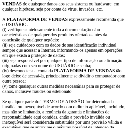
VENDAS
de quaisquer danos aos seus sistema ou hardware, em
qualquer hipótese, seja por conta de vírus, invasões, etc.
A
PLATAFORMA DE VENDAS
expressamente recomenda que
o USUÁRIO:
(i) verifique cautelosamente toda a documentação e/ou
características de qualquer dos produtos ofertados antes da
conclusão de qualquer negócio;
(ii) seja cuidadoso com os dados de sua identificação individual
sempre que acessar a Internet, informando-os apenas em operações
em que exista a proteção de dados;
(iii) seja responsável por qualquer tipo de informação ou afirmação
originadas com seu nome de USUÁRIO e senha;
(iv) desconecte sua conta da
PLATAFORMA DE VENDAS
tão
logo deixe de acessá-la, principalmente se dividir o computador com
outra pessoa;
(v) tome quaisquer outras medidas necessárias para se proteger de
danos, inclusive fraudes ou estelionato.
Se qualquer parte do TERMO DE ADESÃO for determinada
inválida ou inexequível de acordo com o direito aplicável, incluindo,
mas não se limitando, a renúncia da garantia e limitações de
responsabilidade aqui contidas, então a provisão inválida ou
inexequível será considerada substituída por uma provisão válida e
executável que se aproxime o máximo possível da intenção da