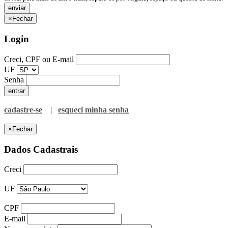
×
Fechar
Login
Creci, CPF ou E-mail
UF
Senha
cadastre-se
|
esqueci minha senha
×
Fechar
Dados Cadastrais
Creci
UF
CPF
E-mail