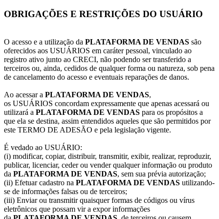
OBRIGAÇÕES E RESTRIÇÕES DO USUÁRIO
O acesso e a utilização da
PLATAFORMA DE VENDAS
são
oferecidos aos USUÁRIOS em caráter pessoal, vinculado ao
registro ativo junto ao CRECI, não podendo ser transferido a
terceiros ou, ainda, cedidos de qualquer forma ou natureza, sob pena
de cancelamento do acesso e eventuais reparações de danos.
Ao acessar a
PLATAFORMA DE VENDAS
,
os USUÁRIOS concordam expressamente que apenas acessará ou
utilizará a
PLATAFORMA DE VENDAS
para os propósitos a
que ela se destina, assim entendidos aqueles que são permitidos por
este TERMO DE ADESÃO e pela legislação vigente.
É vedado ao USUÁRIO:
(i) modificar, copiar, distribuir, transmitir, exibir, realizar, reproduzir,
publicar, licenciar, ceder ou vender qualquer informação ou produto
da
PLATAFORMA DE VENDAS
, sem sua prévia autorização;
(ii) Efetuar cadastro na
PLATAFORMA DE VENDAS
utilizando-
se de informações falsas ou de terceiros;
(iii) Enviar ou transmitir quaisquer formas de códigos ou vírus
eletrônicos que possam vir a expor informações
da
PLATAFORMA DE VENDAS
, de terceiros ou causem