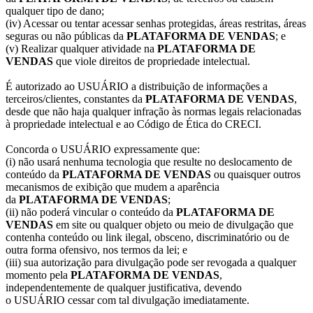
qualquer tipo de dano;
(iv) Acessar ou tentar acessar senhas protegidas, áreas restritas, áreas
seguras ou não públicas da
PLATAFORMA DE VENDAS
; e
(v) Realizar qualquer atividade na
PLATAFORMA DE
VENDAS
que viole direitos de propriedade intelectual.
É autorizado ao USUÁRIO a distribuição de informações a
terceiros/clientes, constantes da
PLATAFORMA DE VENDAS
,
desde que não haja qualquer infração às normas legais relacionadas
à propriedade intelectual e ao Código de Ética do CRECI.
Concorda o USUÁRIO expressamente que:
(i) não usará nenhuma tecnologia que resulte no deslocamento de
conteúdo da
PLATAFORMA DE VENDAS
ou quaisquer outros
mecanismos de exibição que mudem a aparência
da
PLATAFORMA DE VENDAS
;
(ii) não poderá vincular o conteúdo da
PLATAFORMA DE
VENDAS
em site ou qualquer objeto ou meio de divulgação que
contenha conteúdo ou link ilegal, obsceno, discriminatório ou de
outra forma ofensivo, nos termos da lei; e
(iii) sua autorização para divulgação pode ser revogada a qualquer
momento pela
PLATAFORMA DE VENDAS
,
independentemente de qualquer justificativa, devendo
o USUÁRIO cessar com tal divulgação imediatamente.