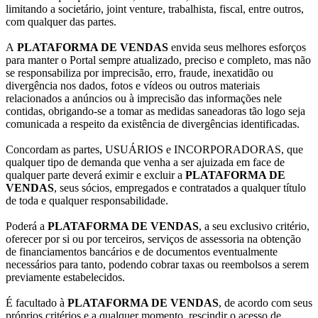
limitando a societário, joint venture, trabalhista, fiscal, entre outros,
com qualquer das partes.
A
PLATAFORMA DE VENDAS
envida seus melhores esforços
para manter o Portal sempre atualizado, preciso e completo, mas não
se responsabiliza por imprecisão, erro, fraude, inexatidão ou
divergência nos dados, fotos e vídeos ou outros materiais
relacionados a anúncios ou à imprecisão das informações nele
contidas, obrigando-se a tomar as medidas saneadoras tão logo seja
comunicada a respeito da existência de divergências identificadas.
Concordam as partes, USUÁRIOS e INCORPORADORAS, que
qualquer tipo de demanda que venha a ser ajuizada em face de
qualquer parte deverá eximir e excluir a
PLATAFORMA DE
VENDAS
, seus sócios, empregados e contratados a qualquer título
de toda e qualquer responsabilidade.
Poderá a
PLATAFORMA DE VENDAS
, a seu exclusivo critério,
oferecer por si ou por terceiros, serviços de assessoria na obtenção
de financiamentos bancários e de documentos eventualmente
necessários para tanto, podendo cobrar taxas ou reembolsos a serem
previamente estabelecidos.
É facultado à
PLATAFORMA DE VENDAS
, de acordo com seus
próprios critérios e a qualquer momento, rescindir o acesso de