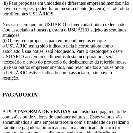
(ii) Para propostas em unidades de diferentes empreendimentos: não
haverá restrições, podendo um mesmo cliente (terceiro) ser atendido
por diferentes USUÁRIOS.
Nos casos em que um USUÁRIO estiver cadastrado, credenciado
e\ou associado a house(s), estará o USUÁRIO sujeito às seguintes
situações:
(i) O envio de propostas para empreendimentos em que
o USUÁRIO tenha sido indicado pela incorporadora como
associado à sua house, será bloqueado. Para o desbloqueio deste
USUÁRIO aos empreendimentos desta incorporadora, será
necessário o envio do protocolo de desligamento da referida house.
(ii) Para outros empreendimentos, não relacionados à house onde
o USUÁRIO estiver indicado como associado, não haverá
restrição.
PAGADORIA
A
PLATAFORMA DE VENDAS
não custodia o pagamento de
comissões ou de valores de qualquer natureza. Estes valores são
encaminhados a uma empresa terceira com a finalidade de realizar o
trâmite de pagadoria, informada na área autenticada do corretor
como meio para que se adiante ao cadastro e identificação na