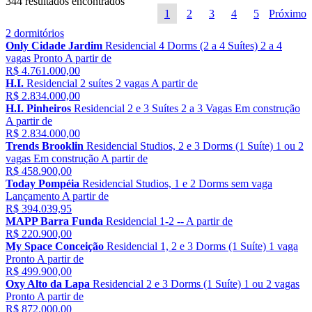
344 resultados encontrados
1
2
3
4
5
Próximo
2 dormitórios
Only Cidade Jardim
Residencial
4 Dorms (2 a 4 Suítes)
2 a 4
vagas
Pronto
A partir de
R$ 4.761.000,00
H.I.
Residencial
2 suítes
2 vagas
A partir de
R$ 2.834.000,00
H.I. Pinheiros
Residencial
2 e 3 Suítes
2 a 3 Vagas
Em construção
A partir de
R$ 2.834.000,00
Trends Brooklin
Residencial
Studios, 2 e 3 Dorms (1 Suíte)
1 ou 2
vagas
Em construção
A partir de
R$ 458.900,00
Today Pompéia
Residencial
Studios, 1 e 2 Dorms
sem vaga
Lançamento
A partir de
R$ 394.039,95
MAPP Barra Funda
Residencial
1-2
--
A partir de
R$ 220.900,00
My Space Conceição
Residencial
1, 2 e 3 Dorms (1 Suíte)
1 vaga
Pronto
A partir de
R$ 499.900,00
Oxy Alto da Lapa
Residencial
2 e 3 Dorms (1 Suíte)
1 ou 2 vagas
Pronto
A partir de
R$ 872.000,00