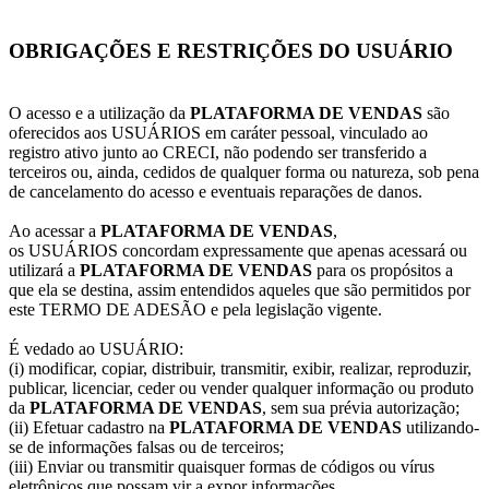
OBRIGAÇÕES E RESTRIÇÕES DO USUÁRIO
O acesso e a utilização da
PLATAFORMA DE VENDAS
são
oferecidos aos USUÁRIOS em caráter pessoal, vinculado ao
registro ativo junto ao CRECI, não podendo ser transferido a
terceiros ou, ainda, cedidos de qualquer forma ou natureza, sob pena
de cancelamento do acesso e eventuais reparações de danos.
Ao acessar a
PLATAFORMA DE VENDAS
,
os USUÁRIOS concordam expressamente que apenas acessará ou
utilizará a
PLATAFORMA DE VENDAS
para os propósitos a
que ela se destina, assim entendidos aqueles que são permitidos por
este TERMO DE ADESÃO e pela legislação vigente.
É vedado ao USUÁRIO:
(i) modificar, copiar, distribuir, transmitir, exibir, realizar, reproduzir,
publicar, licenciar, ceder ou vender qualquer informação ou produto
da
PLATAFORMA DE VENDAS
, sem sua prévia autorização;
(ii) Efetuar cadastro na
PLATAFORMA DE VENDAS
utilizando-
se de informações falsas ou de terceiros;
(iii) Enviar ou transmitir quaisquer formas de códigos ou vírus
eletrônicos que possam vir a expor informações