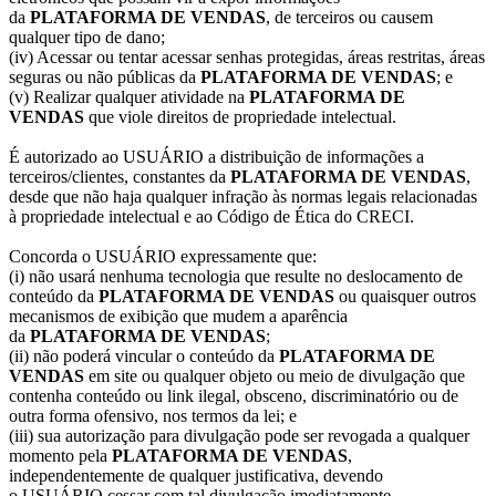
da
PLATAFORMA DE VENDAS
, de terceiros ou causem
qualquer tipo de dano;
(iv) Acessar ou tentar acessar senhas protegidas, áreas restritas, áreas
seguras ou não públicas da
PLATAFORMA DE VENDAS
; e
(v) Realizar qualquer atividade na
PLATAFORMA DE
VENDAS
que viole direitos de propriedade intelectual.
É autorizado ao USUÁRIO a distribuição de informações a
terceiros/clientes, constantes da
PLATAFORMA DE VENDAS
,
desde que não haja qualquer infração às normas legais relacionadas
à propriedade intelectual e ao Código de Ética do CRECI.
Concorda o USUÁRIO expressamente que:
(i) não usará nenhuma tecnologia que resulte no deslocamento de
conteúdo da
PLATAFORMA DE VENDAS
ou quaisquer outros
mecanismos de exibição que mudem a aparência
da
PLATAFORMA DE VENDAS
;
(ii) não poderá vincular o conteúdo da
PLATAFORMA DE
VENDAS
em site ou qualquer objeto ou meio de divulgação que
contenha conteúdo ou link ilegal, obsceno, discriminatório ou de
outra forma ofensivo, nos termos da lei; e
(iii) sua autorização para divulgação pode ser revogada a qualquer
momento pela
PLATAFORMA DE VENDAS
,
independentemente de qualquer justificativa, devendo
o USUÁRIO cessar com tal divulgação imediatamente.