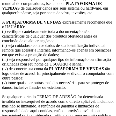
mundial de computadores, isentando a
PLATAFORMA DE
VENDAS
de quaisquer danos aos seus sistema ou hardware, em
qualquer hipótese, seja por conta de vírus, invasões, etc.
A
PLATAFORMA DE VENDAS
expressamente recomenda que
o USUÁRIO:
(i) verifique cautelosamente toda a documentação e/ou
características de qualquer dos produtos ofertados antes da
conclusão de qualquer negócio;
(ii) seja cuidadoso com os dados de sua identificação individual
sempre que acessar a Internet, informando-os apenas em operações
em que exista a proteção de dados;
(iii) seja responsável por qualquer tipo de informação ou afirmação
originadas com seu nome de USUÁRIO e senha;
(iv) desconecte sua conta da
PLATAFORMA DE VENDAS
tão
logo deixe de acessá-la, principalmente se dividir o computador com
outra pessoa;
(v) tome quaisquer outras medidas necessárias para se proteger de
danos, inclusive fraudes ou estelionato.
Se qualquer parte do TERMO DE ADESÃO for determinada
inválida ou inexequível de acordo com o direito aplicável, incluindo,
mas não se limitando, a renúncia da garantia e limitações de
responsabilidade aqui contidas, então a provisão inválida ou
inexequível será considerada substituída por uma provisão válida e