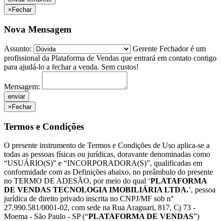
×
Fechar
Nova Mensagem
Assunto:
Gerente Fechador é um
profissional da Plataforma de Vendas que entrará em contato contigo
para ajudá-lo a fechar a venda. Sem custos!
Mensagem:
×
Fechar
Termos e Condições
O presente instrumento de Termos e Condições de Uso aplica-se a
todas as pessoas físicas ou jurídicas, doravante denominadas como
“USUÁRIO(S)” e “INCORPORADORA(S)”, qualificadas em
conformidade com as Definições abaixo, no preâmbulo do presente
no TERMO DE ADESÃO, por meio do qual ‘
PLATAFORMA
DE VENDAS TECNOLOGIA IMOBILIÁRIA LTDA.
’, pessoa
jurídica de direito privado inscrita no CNPJ/MF sob n°
27.990.581/0001-02, com sede na Rua Araguari, 817, Cj 73 -
Moema - São Paulo - SP (“
PLATAFORMA DE VENDAS
”)