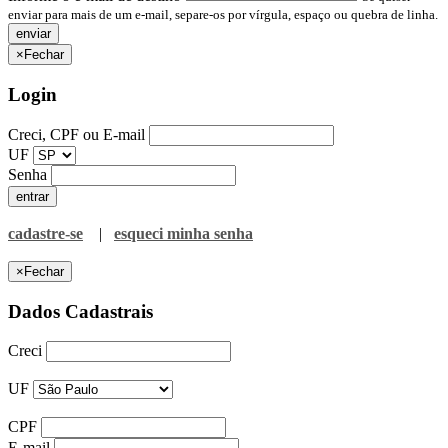
enviar para mais de um e-mail, separe-os por vírgula, espaço ou quebra de linha.
×
Fechar
Login
Creci, CPF ou E-mail
UF
Senha
cadastre-se
|
esqueci minha senha
×
Fechar
Dados Cadastrais
Creci
UF
CPF
E-mail