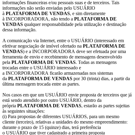
informações financeiras e/ou pessoais suas e de terceiros. Tais
informações não serão enviadas pelo USUÁRIO
à
PLATAFORMA DE VENDAS
, e sim diretamente
à INCORPORADORA, não tendo a
PLATAFORMA DE
VENDAS
qualquer responsabilidade pela utilização e destinação
dessa informação.
A comunicação via Internet, entre o USUÁRIO (interessado em
efetivar negociação de imóvel ofertado na
PLATAFORMA DE
VENDAS
) e a INCORPORADORA deve ser efetuada por uma
ferramenta de envio e recebimento de mensagens desenvolvido
pela
PLATAFORMA DE VENDAS
. Todas as mensagens
trocadas entre o USUÁRIO interessado e
a INCORPORADORA ficarão armazenadas nos sistemas
da
PLATAFORMA DE VENDAS
por 30 (trinta) dias, a partir da
última mensagem trocada entre as partes.
Nos casos em que um USUÁRIO envie proposta de terceiros que já
está sendo atendido por outro USUÁRIO, dentro da
própria
PLATAFORMA DE VENDAS
, estarão as partes sujeitas
às seguintes situações:
(i) Para propostas de diferentes USUÁRIOS, para um mesmo
cliente (terceiro), relativas a unidades do mesmo empreendimento:
durante o prazo de 15 (quinze) dias, terá preferência
o USUÁRIO que tiver cadastrado a primeira proposta