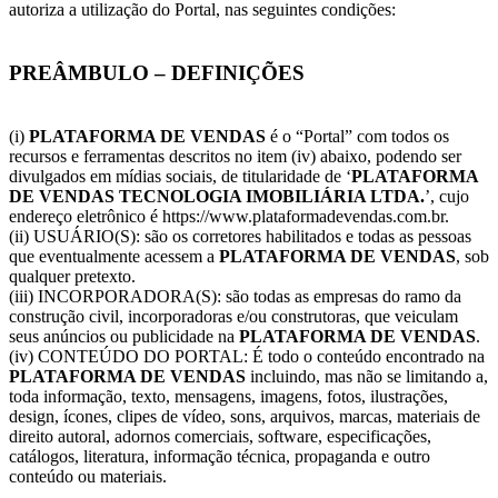
autoriza a utilização do Portal, nas seguintes condições:
PREÂMBULO – DEFINIÇÕES
(i)
PLATAFORMA DE VENDAS
é o “Portal” com todos os
recursos e ferramentas descritos no item (iv) abaixo, podendo ser
divulgados em mídias sociais, de titularidade de ‘
PLATAFORMA
DE VENDAS TECNOLOGIA IMOBILIÁRIA LTDA.
’, cujo
endereço eletrônico é https://www.plataformadevendas.com.br.
(ii) USUÁRIO(S): são os corretores habilitados e todas as pessoas
que eventualmente acessem a
PLATAFORMA DE VENDAS
, sob
qualquer pretexto.
(iii) INCORPORADORA(S): são todas as empresas do ramo da
construção civil, incorporadoras e/ou construtoras, que veiculam
seus anúncios ou publicidade na
PLATAFORMA DE VENDAS
.
(iv) CONTEÚDO DO PORTAL: É todo o conteúdo encontrado na
PLATAFORMA DE VENDAS
incluindo, mas não se limitando a,
toda informação, texto, mensagens, imagens, fotos, ilustrações,
design, ícones, clipes de vídeo, sons, arquivos, marcas, materiais de
direito autoral, adornos comerciais, software, especificações,
catálogos, literatura, informação técnica, propaganda e outro
conteúdo ou materiais.