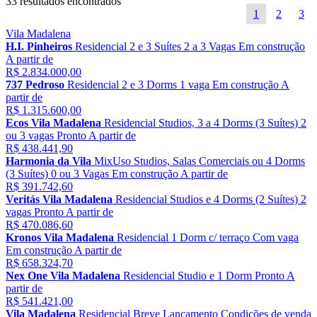
33 resultados encontrados
1
2
3
Vila Madalena
H.I. Pinheiros
Residencial
2 e 3 Suítes
2 a 3 Vagas
Em construção
A partir de
R$ 2.834.000,00
737 Pedroso
Residencial
2 e 3 Dorms
1 vaga
Em construção
A
partir de
R$ 1.315.600,00
Ecos Vila Madalena
Residencial
Studios, 3 a 4 Dorms (3 Suítes)
2
ou 3 vagas
Pronto
A partir de
R$ 438.441,90
Harmonia da Vila
MixUso
Studios, Salas Comerciais ou 4 Dorms
(3 Suítes)
0 ou 3 Vagas
Em construção
A partir de
R$ 391.742,60
Veritás Vila Madalena
Residencial
Studios e 4 Dorms (2 Suítes)
2
vagas
Pronto
A partir de
R$ 470.086,60
Kronos Vila Madalena
Residencial
1 Dorm c/ terraço
Com vaga
Em construção
A partir de
R$ 658.324,70
Nex One Vila Madalena
Residencial
Studio e 1 Dorm
Pronto
A
partir de
R$ 541.421,00
Vila Madalena
Residencial
Breve Lançamento
Condições de venda