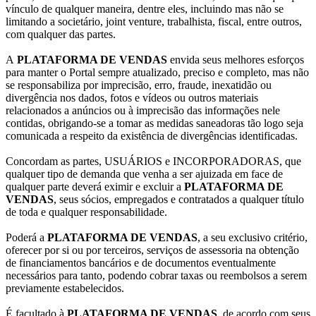
vínculo de qualquer maneira, dentre eles, incluindo mas não se
limitando a societário, joint venture, trabalhista, fiscal, entre outros,
com qualquer das partes.
A
PLATAFORMA DE VENDAS
envida seus melhores esforços
para manter o Portal sempre atualizado, preciso e completo, mas não
se responsabiliza por imprecisão, erro, fraude, inexatidão ou
divergência nos dados, fotos e vídeos ou outros materiais
relacionados a anúncios ou à imprecisão das informações nele
contidas, obrigando-se a tomar as medidas saneadoras tão logo seja
comunicada a respeito da existência de divergências identificadas.
Concordam as partes, USUÁRIOS e INCORPORADORAS, que
qualquer tipo de demanda que venha a ser ajuizada em face de
qualquer parte deverá eximir e excluir a
PLATAFORMA DE
VENDAS
, seus sócios, empregados e contratados a qualquer título
de toda e qualquer responsabilidade.
Poderá a
PLATAFORMA DE VENDAS
, a seu exclusivo critério,
oferecer por si ou por terceiros, serviços de assessoria na obtenção
de financiamentos bancários e de documentos eventualmente
necessários para tanto, podendo cobrar taxas ou reembolsos a serem
previamente estabelecidos.
É facultado à
PLATAFORMA DE VENDAS
, de acordo com seus